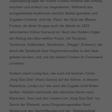
Jugendtanzgruppe der Kölner Funken Artillerie den Anfang
machten und einfach nur begeisterten. Während das
buntgekleidete Auditorium reichlich Beifall spendete und
Zugaben forderte, sind die „Pänz“ der Stolz der Blauen
Funken, da diese Gruppe auch die älteste im 1823
reformierten Kölner Karneval ist. Nach den Kindern folgte
der Aufzug des blau-weißen Korps, mit Tanzpaar,
Tanzkorps, Artilleristen, Standarten, „Plagge“ (Fahnen), die
durch die Spielleute ihrer Regimentsmusiker in den Saal
geleitet wurden, und, wie die kleinen Funken ihr Feuerwerk
zündeten.
Sodann stand rockig laut, wie auch mit leiseren Tönen
„King Size Dick“ (Hans Ganss) auf der Bühne, in dessen
Repertoire „Linda Lou“ wie auch die Zugabe nicht fehlen
durften. Alsdann wechselte das närrische Genre nach
Märschen, Tanz und den Liedern von „King Size Dick“ ins
Genre der Rhetorik, wozu Programmgestalter Gerd
Wodarczyk den Nachhilfeunterricht der „Rednerschule“