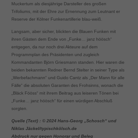
Muckertum als diesjährige Darsteller des großen
Trifoliums, mit der Ehre zur Ernennung zum Leutnant er
Reserve der Kölner Funkenartillerie blau-weiß.
Langsam, aber sicher, blickten die Blauen Funken mit
ihren Gästen dem Ende von „Funke… janz höösch“
entgegen, da nur noch drei Akteure auf dem
Programmplan des Präsidenten und zugleich
Kommandanten Björn Griesmann standen. Hier waren die
beiden bekannten Redner Bernd Stelter in seiner Type als
„Werbefachmann“ und Guido Cantz als „Der Mann für alle
Fälle“ die absoluten Garanten des Frohsinns, wonach die
„Bläck Fööss“ mit ihrem Beitrag aus leiseren Tönen bei
„Funke… janz höösch“ für einen würdigen Abschluß
sorgten.
Quelle (Text) : © 2024 Hans-Georg „Schosch“ und
Niklas Jäckel/typischkölsch.de
Abdruck nur gegen Honorar und Beleg