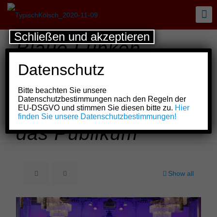
Schließen und akzeptieren
Blaue Funken
begeistern mit
Datenschutz
Flüstersitzungsformat
Bitte beachten Sie unsere
„Funke… janz
Datenschutzbestimmungen nach den Regeln der
EU-DSGVO und stimmen Sie diesen bitte zu.
Hier
höösch“ seit Jahren
finden Sie unsere Datenschutzbestimmungen!
das Publikum
Show all