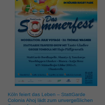
Köln feiert das Leben – StattGarde
Colonia Ahoj lädt zum unvergeßlichen