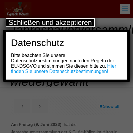
Schließen und akzeptieren
Jahreshauptversamml
der K.G. Alt-Köllen:
Datenschutz
Präsident und
Bitte beachten Sie unsere
Schatzmeister mit
Datenschutzbestimmungen nach den Regeln der
EU-DSGVO und stimmen Sie diesen bitte zu.
Hier
großer Mehrheit
finden Sie unsere Datenschutzbestimmungen!
wiedergewählt
Show all
Am Freitag (9. Juni 2023),
hat die
Jahreshauptversammlung der K.G. Alt-Köllen im Hilton in