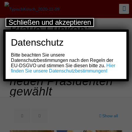
Schließen und akzeptieren
Blaue Funken:
Gemeinnütziger
Datenschutz
Bauverein
Bitte beachten Sie unsere
Sachsenturm e.V. –
Datenschutzbestimmungen nach den Regeln der
EU-DSGVO und stimmen Sie diesen bitte zu.
Hier
Michael Müller zum
finden Sie unsere Datenschutzbestimmungen!
neuen Präsidenten
gewählt
Show all