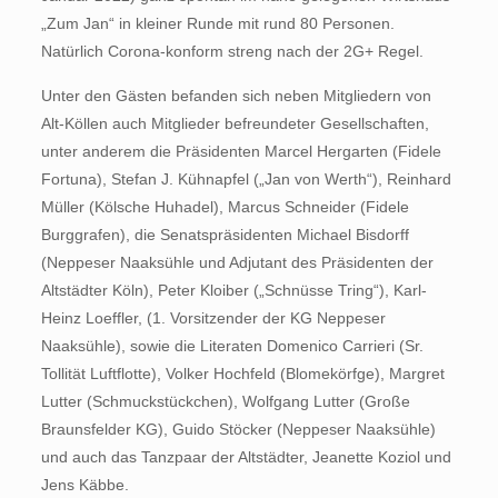
„Zum Jan“ in kleiner Runde mit rund 80 Personen.
Natürlich Corona-konform streng nach der 2G+ Regel.
Unter den Gästen befanden sich neben Mitgliedern von
Alt-Köllen auch Mitglieder befreundeter Gesellschaften,
unter anderem die Präsidenten Marcel Hergarten (Fidele
Fortuna), Stefan J. Kühnapfel („Jan von Werth“), Reinhard
Müller (Kölsche Huhadel), Marcus Schneider (Fidele
Burggrafen), die Senatspräsidenten Michael Bisdorff
(Neppeser Naaksühle und Adjutant des Präsidenten der
Altstädter Köln), Peter Kloiber („Schnüsse Tring“), Karl-
Heinz Loeffler, (1. Vorsitzender der KG Neppeser
Naaksühle), sowie die Literaten Domenico Carrieri (Sr.
Tollität Luftflotte), Volker Hochfeld (Blomekörfge), Margret
Lutter (Schmuckstückchen), Wolfgang Lutter (Große
Braunsfelder KG), Guido Stöcker (Neppeser Naaksühle)
und auch das Tanzpaar der Altstädter, Jeanette Koziol und
Jens Käbbe.