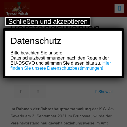
Schließen und akzeptieren
Vorstandswahlen
bei Alt-Severin mit
Datenschutz
den Winzern und
Bitte beachten Sie unsere
Winzerinnen vun d‘r
Datenschutzbestimmungen nach den Regeln der
EU-DSGVO und stimmen Sie diesen bitte zu.
Hier
Bottmüll
finden Sie unsere Datenschutzbestimmungen!
Show all
Im Rahmen der Jahreshauptversammlung
der K.G. Alt-
Severin am 3. September 2021 im Brunosaal, wurde der
Vereinsvorstand neu gewählt beziehungsweise im Amt