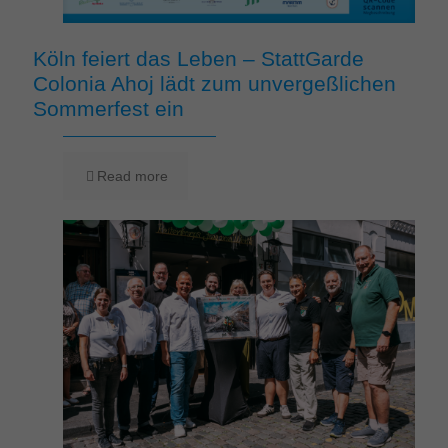
Köln feiert das Leben – StattGarde
Colonia Ahoj lädt zum unvergeßlichen
Sommerfest ein
Read more