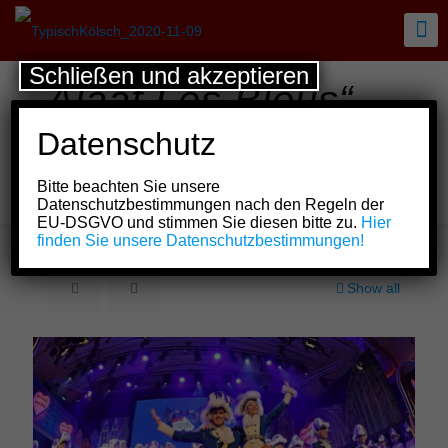
Schließen und akzeptieren
„Alaaf Les Bleus“ –
Erfolgreiche
Datenschutz
Premiere eines
Bitte beachten Sie unsere
neuen Formates
Datenschutzbestimmungen nach den Regeln der
EU-DSGVO und stimmen Sie diesen bitte zu.
Hier
finden Sie unsere Datenschutzbestimmungen!
Show all