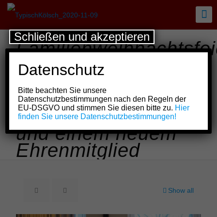
Schließen und akzeptieren
Familienweihnachtsfei
der „Plaggeköpp“
Datenschutz
vun mit kölschen
Bitte beachten Sie unsere
und spanischen
Datenschutzbestimmungen nach den Regeln der
EU-DSGVO und stimmen Sie diesen bitte zu.
Hier
Weihnachtsliedern
finden Sie unsere Datenschutzbestimmungen!
und einem neuem
Ehrenmitglied
Show all