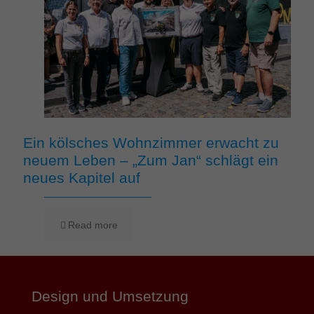
Ein kölsches Wohnzimmer erwacht zu
neuem Leben – „Zum Jan“ schlägt ein
neues Kapitel auf
Read more
Design und Umsetzung