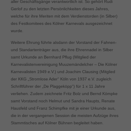
aller Geschäftsgänge verantwortlich ist. So gehört Rudi
Gerlof zu den letzten Persönlichkeiten dieses Jahres,
welche für ihre Meriten mit dem Verdienstorden (in Silber)
des Festkomitees des Kölner Karnevals ausgezeichnet
wurde.
Weitere Ehrung führte alsdann der Vorstand der Fahnen-
und Standartenträger aus, die ihre Ehrennadel in Silber
samt Urkunde an Bernhard Pflug (Mitglied der
Karnevalistenvereinigung Muuzemändelcher – Die Kölner
Karnevalisten 1949 e.V.) und Joachim Clausing (Mitglied
der KKG „Stromlose Ader“ Köln von 1937 e.V. zugleich
Schriftführer der „De Plaggeköpp“) für 1 x 11 Jahre
verliehen. Zudem zeichnete Fritz Bolz und Bernd Kömpke
samt Vorstand noch Helmut und Sandra Haupts, Renate
Hausfeld und Franz Schimpfke mit je einer Urkunde aus,
die in der vergangenen Session die meisten Aufzüge ihres
Stammtisches auf Kölner Bühnen begleitet haben.