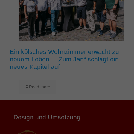
Ein kölsches Wohnzimmer erwacht zu
neuem Leben – „Zum Jan“ schlägt ein
neues Kapitel auf
Read more
Design und Umsetzung