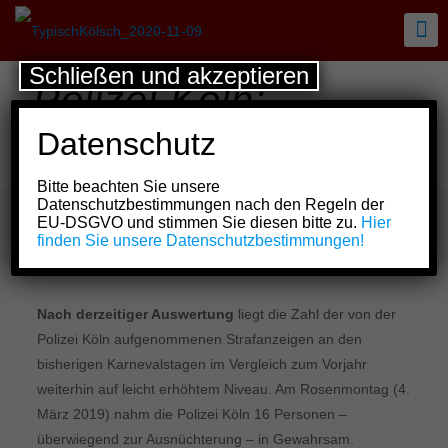
Schließen und akzeptieren
Polizei Köln:
Rosenmontag –
Datenschutz
vorläufige Bilanz
Bitte beachten Sie unsere
Datenschutzbestimmungen nach den Regeln der
EU-DSGVO und stimmen Sie diesen bitte zu.
Hier
finden Sie unsere Datenschutzbestimmungen!
Show all
Nach derzeitiger Auswertung
liegt die Zahl der von der
Polizei Köln aufgenommenen Strafanzeigen an den
bisherigen Karnevalstagen im Vergleich zum Vorjahr
weiterhin auf leicht erhöhtem Niveau. Am Rosenmontag (4.
März 2019) nahm die Polizei Köln 16 Personen –
überwiegend zur Ausnüchterung – in Gewahrsam.