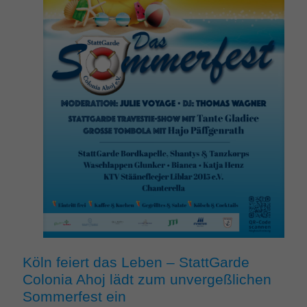
Köln feiert das Leben – StattGarde
Colonia Ahoj lädt zum unvergeßlichen
Sommerfest ein