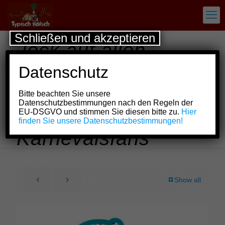
Schließen und akzeptieren
Jeck auf allen
Kanälen: WDR in
Datenschutz
Fernsehen, Radio
Bitte beachten Sie unsere
und Netz erste
Datenschutzbestimmungen nach den Regeln der
EU-DSGVO und stimmen Sie diesen bitte zu.
Hier
Anlaufstelle für
finden Sie unsere Datenschutzbestimmungen!
Karnevalsfans
Show all