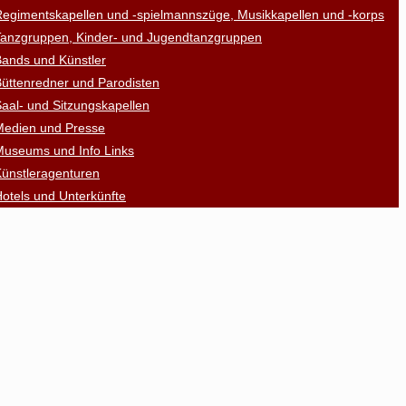
egimentskapellen und -spielmannszüge, Musikkapellen und -korps
Tanzgruppen, Kinder- und Jugendtanzgruppen
ands und Künstler
üttenredner und Parodisten
aal- und Sitzungskapellen
Medien und Presse
Museums und Info Links
ünstleragenturen
otels und Unterkünfte