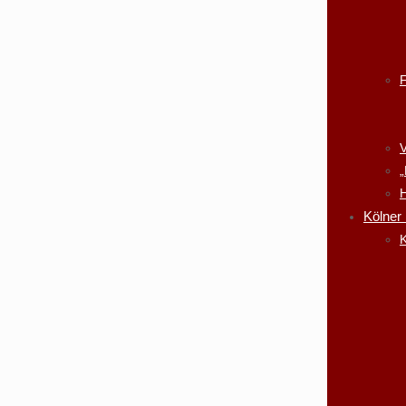
V
„
H
Kölner
K