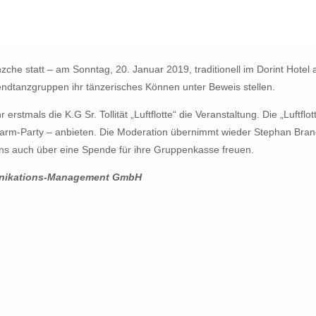
e statt – am Sonntag, 20. Januar 2019, traditionell im Dorint Hotel
endtanzgruppen ihr tänzerisches Können unter Beweis stellen.
stmals die K.G Sr. Tollität „Luftflotte“ die Veranstaltung. Die „Luftflo
eAlarm-Party – anbieten. Die Moderation übernimmt wieder Stephan Bran
ns auch über eine Spende für ihre Gruppenkasse freuen.
unikations-Management GmbH