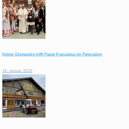
Kölner Dreigestirn trifft Papst Franziskus im Petersdom
16. Januar 2019