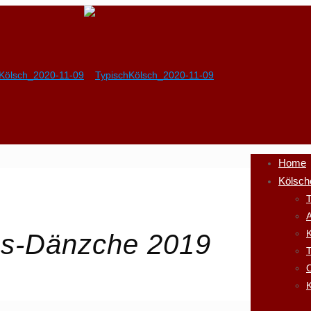
Home
Kölsch
T
A
K
s-Dänzche 2019
K