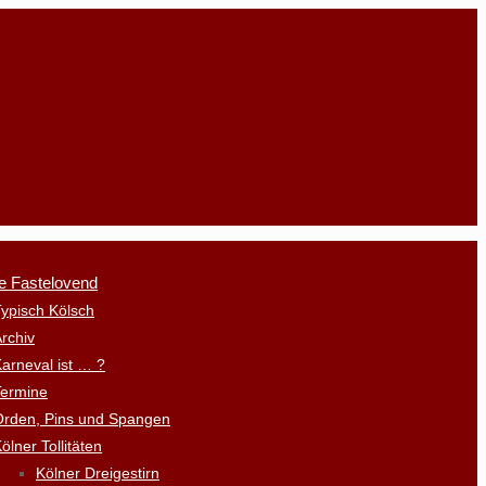
e Fastelovend
ypisch Kölsch
rchiv
arneval ist … ?
Termine
Orden, Pins und Spangen
ölner Tollitäten
Kölner Dreigestirn