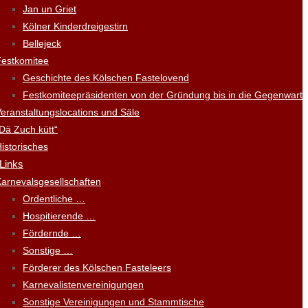
Jan un Griet
Kölner Kinderdreigestirn
Bellejeck
Festkomitee
Geschichte des Kölschen Fastelovend
Festkomiteepräsidenten von der Gründung bis in die Gegenwart
eranstaltungslocations und Säle
Dä Zuch kütt“
istorisches
 Links
arnevalsgesellschaften
Ordentliche …
Hospitierende …
Fördernde …
Sonstige …
Förderer des Kölschen Fasteleers
Karnevalistenvereinigungen
Sonstige Vereinigungen und Stammtische