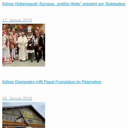
Kölner Hüttengaudi: Europas „größte Hütte“ entsteht am Südstadion
17. Januar 2019
Kölner Dreigestirn trifft Papst Franziskus im Petersdom
16. Januar 2019