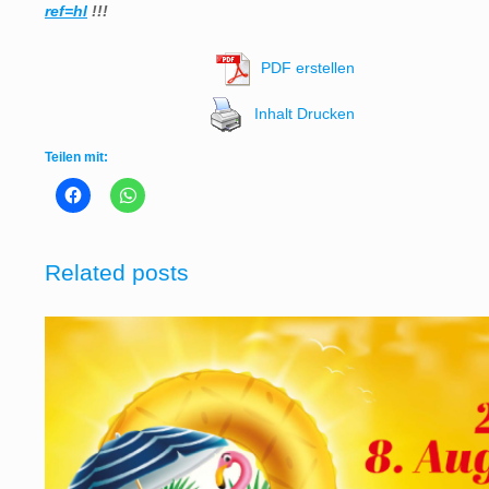
ref=hl
!!!
PDF erstellen
Inhalt Drucken
Teilen mit:
Related posts