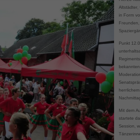
Altstädter
in Form vo
Freunden,
Spaziergän
Punkt 12.0
unterhalts
Regimentsk
bekannten
Moderatio
Senatspräs
herrliche
Nachmittag
Mit dem A
startete 
Session, w
Tänzerinn