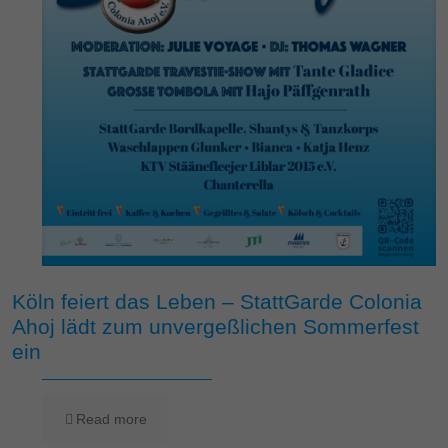
Köln feiert das Leben – StattGarde Colonia
Ahoj lädt zum unvergeßlichen Sommerfest
ein
Read more