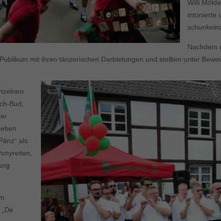
Willi Möld
intonierte
schunkeln
Nachdem d
Publikum mit ihren tänzerischen Darbietungen und stellten unter Beweis,
inzelnen
och-Bud,
der
neben
Pänz“ als
Ponyreiten,
lung
em
n „De