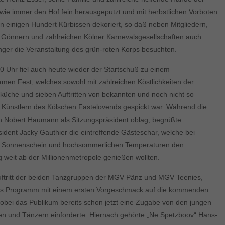
, wie immer den Hof fein herausgeputzt und mit herbstlichen Vorboten
n einigen Hundert Kürbissen dekoriert, so daß neben Mitgliedern,
 Gönnern und zahlreichen Kölner Karnevalsgesellschaften auch
ger die Veranstaltung des grün-roten Korps besuchten.
0 Uhr fiel auch heute wieder der Startschuß zu einem
amen Fest, welches sowohl mit zahlreichen Köstlichkeiten der
üche und sieben Auftritten von bekannten und noch nicht so
 Künstlern des Kölschen Fastelovends gespickt war. Während die
n Nobert Haumann als Sitzungspräsident oblag, begrüßte
ident Jacky Gauthier die eintreffende Gästeschar, welche bei
m Sonnenschein und hochsommerlichen Temperaturen den
 weit ab der Millionenmetropole genießen wollten.
uftritt der beiden Tanzgruppen der MGV Pänz und MGV Teenies,
das Programm mit einem ersten Vorgeschmack auf die kommenden
obei das Publikum bereits schon jetzt eine Zugabe von den jungen
en und Tänzern einforderte. Hiernach gehörte „Ne Spetzboov“ Hans-