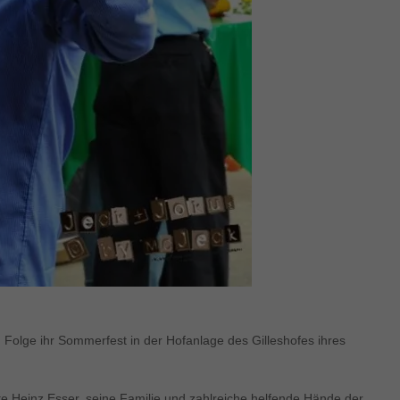
in Folge ihr Sommerfest in der Hofanlage des Gilleshofes ihres
te Heinz Esser, seine Familie und zahlreiche helfende Hände der