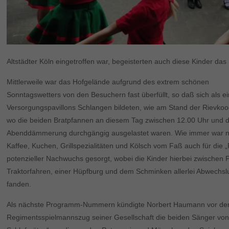
Altstädter Köln eingetroffen war, begeisterten auch diese Kinder das 
Mittlerweile war das Hofgelände aufgrund des extrem schönen
Sonntagswetters von den Besuchern fast überfüllt, so daß sich als e
Versorgungspavillons Schlangen bildeten, wie am Stand der Rievko
wo die beiden Bratpfannen an diesem Tag zwischen 12.00 Uhr und 
Abenddämmerung durchgängig ausgelastet waren. Wie immer war 
Kaffee, Kuchen, Grillspezialitäten und Kölsch vom Faß auch für die „
potenzieller Nachwuchs gesorgt, wobei die Kinder hierbei zwischen 
Traktorfahren, einer Hüpfburg und dem Schminken allerlei Abwechs
fanden.
Als nächste Programm-Nummern kündigte Norbert Haumann vor d
Regimentsspielmannszug seiner Gesellschaft die beiden Sänger vo