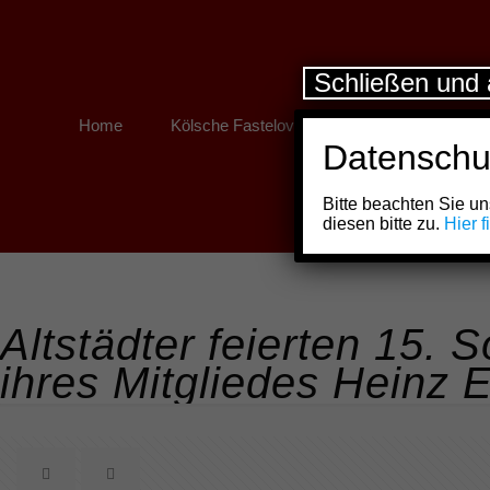
Schließen und 
Home
Kölsche Fastelovend
Kölner Links
Datenschu
Bitte beachten Sie 
diesen bitte zu.
Hier 
Altstädter feierten 15. 
ihres Mitgliedes Heinz 