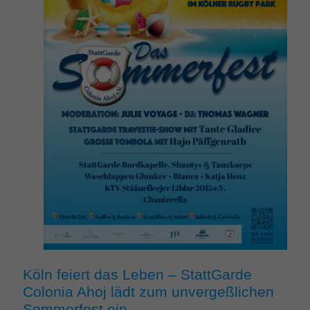
Köln feiert das Leben – StattGarde
Colonia Ahoj lädt zum unvergeßlichen
Sommerfest ein