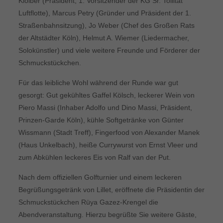
Kloiber (Präsident, 1. Vorsitzender der KG Sr. Tollität
Luftflotte), Marcus Petry (Gründer und Präsident der 1.
Straßenbahnsitzung), Jo Weber (Chef des Großen Rats
der Altstädter Köln), Helmut A. Wiemer (Liedermacher,
Solokünstler) und viele weitere Freunde und Förderer der
Schmuckstückchen.
Für das leibliche Wohl während der Runde war gut
gesorgt: Gut gekühltes Gaffel Kölsch, leckerer Wein von
Piero Massi (Inhaber Adolfo und Dino Massi, Präsident,
Prinzen-Garde Köln), kühle Softgetränke von Günter
Wissmann (Stadt Treff), Fingerfood von Alexander Manek
(Haus Unkelbach), heiße Currywurst von Ernst Vleer und
zum Abkühlen leckeres Eis von Ralf van der Put.
Nach dem offiziellen Golfturnier und einem leckeren
Begrüßungsgetränk von Lillet, eröffnete die Präsidentin der
Schmuckstückchen Rüya Gazez-Krengel die
Abendveranstaltung. Hierzu begrüßte Sie weitere Gäste,