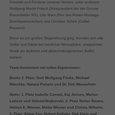
Freunde und Förderer unseres Vereins, unter anderem
Wolfgang Martin Fritsch (Vizepräsident der der Grosse
Braunsfelder KG), Udo Marx (Rex des Rosen-Montags-
Divertissementchen) und Christian Schick (Gaffel-
Brauerei).
Bevor es zur großen Siegerehrung ging, konnten sich alle
Golfer und Gäste bei herzlicher Atmosphäre, entspannter
Musik am leckeren und abwechslungsreichen Buffet
stärken.
Team-Gewinnern mit tollen Ergebnissen:
Brutto 1. Platz:
Gert Wolfgang Fricke, Michael
Nitschke, Natasa Pintaric und Dr. Dirk Wasserfuhr
Netto:
1. Platz Isabelle Conrad, Kaj Jensen, Marion
Ledock und VidomirStojkovski, 2. Platz Stefan Bisanz,
Helmut A. Wiemer, Maike Wiemer und Christa Wilhelm,
3. Platz: Edgar Fey, Hubert Keßeler, Dirk Klein und