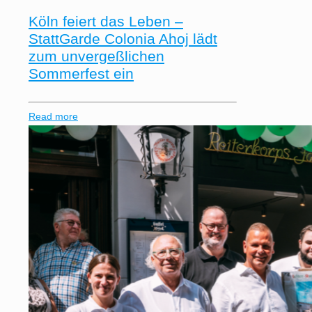
Köln feiert das Leben –
StattGarde Colonia Ahoj lädt
zum unvergeßlichen
Sommerfest ein
Read more