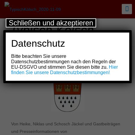
Schließen und akzeptieren
Typisch Kölsch
4/2017
Datenschutz
Bitte beachten Sie unsere
Datenschutzbestimmungen nach den Regeln der
Show all
EU-DSGVO und stimmen Sie diesen bitte zu.
Hier
finden Sie unsere Datenschutzbestimmungen!
Von Heike, Niklas und Schosch Jäckel und Gastbeiträgen
und Presseinformationen von