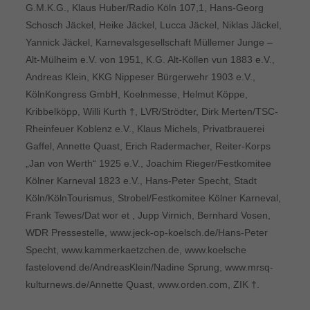
G.M.K.G., Klaus Huber/Radio Köln 107,1, Hans-Georg
Schosch Jäckel, Heike Jäckel, Lucca Jäckel, Niklas Jäckel,
Yannick Jäckel, Karnevalsgesellschaft Müllemer Junge –
Alt-Mülheim e.V. von 1951, K.G. Alt-Köllen vun 1883 e.V.,
Andreas Klein, KKG Nippeser Bürgerwehr 1903 e.V.,
KölnKongress GmbH, Koelnmesse, Helmut Köppe,
Kribbelköpp, Willi Kurth †, LVR/Strödter, Dirk Merten/TSC-
Rheinfeuer Koblenz e.V., Klaus Michels, Privatbrauerei
Gaffel, Annette Quast, Erich Radermacher, Reiter-Korps
„Jan von Werth“ 1925 e.V., Joachim Rieger/Festkomitee
Kölner Karneval 1823 e.V., Hans-Peter Specht, Stadt
Köln/KölnTourismus, Strobel/Festkomitee Kölner Karneval,
Frank Tewes/Dat wor et , Jupp Virnich, Bernhard Vosen,
WDR Pressestelle, www.jeck-op-koelsch.de/Hans-Peter
Specht, www.kammerkaetzchen.de, www.koelsche
fastelovend.de/AndreasKlein/Nadine Sprung, www.mrsq-
kulturnews.de/Annette Quast, www.orden.com, ZIK †.