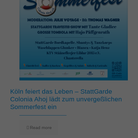
Köln feiert das Leben – StattGarde
Colonia Ahoj lädt zum unvergeßlichen
Sommerfest ein
Read more