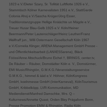
1823 e.V./Dieter Szary, Sr. Tollität Luftflotte 1926 e.V.,
Stammtisch Kölner Karnevalisten 1951 e.V., StattGarde
Colonia Ahoj e.V./Sascha Krüger/Jörg Esser,
Traditionstanzgruppe Hellige Knäächte un Mägde e.V.,
Treuer Husar Blau-Gelb 1925 e.V. Köln/Heiner
Beermann/Peter Lautenschläger/Heinz Leuther/Franz
Wallfraff jun., Willi Ostermann Gesellschaft Köln 1967
e.V./Cornelia Klinger, ARENA Management GmbH Presse -
und Öffentlichkeitsarbeit (LANXESSarena), Bläck
Fööss/Anne Altschuck/Bruno Eichel †, BRINGS, center.tv,
De Räuber – Räuber, Domstädter Köln e. V., Domstürmer,
EMI Music/Rhingtön, G.M.K.G./Veranstaltungsservice
G.M.K.G., himmel & ääd e.V. Höhner, KölnKongress
GmbH, koelnmesse GmbH (InterKarneval), KölnTourismus
GmbH, Kribbelköpp, LVR-Kommunikation, MD
Mediendienst/Manfred Damschke, Mrs. Q –
Kulturnews/Annette Quast, Orden Bley Prägaform Bonn,
Presse Promotion EMM & Rhingtön, Radio Köln