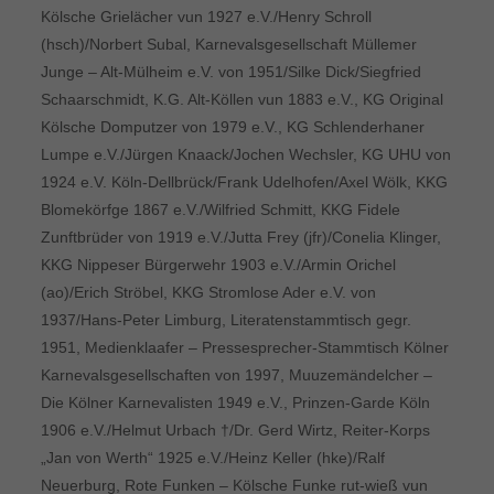
Kölsche Grielächer vun 1927 e.V./Henry Schroll
(hsch)/Norbert Subal, Karnevalsgesellschaft Müllemer
Junge – Alt-Mülheim e.V. von 1951/Silke Dick/Siegfried
Schaarschmidt, K.G. Alt-Köllen vun 1883 e.V., KG Original
Kölsche Domputzer von 1979 e.V., KG Schlenderhaner
Lumpe e.V./Jürgen Knaack/Jochen Wechsler, KG UHU von
1924 e.V. Köln-Dellbrück/Frank Udelhofen/Axel Wölk, KKG
Blomekörfge 1867 e.V./Wilfried Schmitt, KKG Fidele
Zunftbrüder von 1919 e.V./Jutta Frey (jfr)/Conelia Klinger,
KKG Nippeser Bürgerwehr 1903 e.V./Armin Orichel
(ao)/Erich Ströbel, KKG Stromlose Ader e.V. von
1937/Hans-Peter Limburg, Literatenstammtisch gegr.
1951, Medienklaafer – Pressesprecher-Stammtisch Kölner
Karnevalsgesellschaften von 1997, Muuzemändelcher –
Die Kölner Karnevalisten 1949 e.V., Prinzen-Garde Köln
1906 e.V./Helmut Urbach †/Dr. Gerd Wirtz, Reiter-Korps
„Jan von Werth“ 1925 e.V./Heinz Keller (hke)/Ralf
Neuerburg, Rote Funken – Kölsche Funke rut-wieß vun