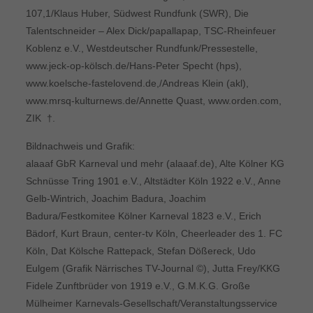
107,1/Klaus Huber, Südwest Rundfunk (SWR), Die
Talentschneider – Alex Dick/papallapap, TSC-Rheinfeuer
Koblenz e.V., Westdeutscher Rundfunk/Pressestelle,
www.jeck-op-kölsch.de/Hans-Peter Specht (hps),
www.koelsche-fastelovend.de,/Andreas Klein (akl),
www.mrsq-kulturnews.de/Annette Quast, www.orden.com,
ZIK †.
Bildnachweis und Grafik:
alaaaf GbR Karneval und mehr (alaaaf.de), Alte Kölner KG
Schnüsse Tring 1901 e.V., Altstädter Köln 1922 e.V., Anne
Gelb-Wintrich, Joachim Badura, Joachim
Badura/Festkomitee Kölner Karneval 1823 e.V., Erich
Bädorf, Kurt Braun, center-tv Köln, Cheerleader des 1. FC
Köln, Dat Kölsche Rattepack, Stefan Dößereck, Udo
Eulgem (Grafik Närrisches TV-Journal ©), Jutta Frey/KKG
Fidele Zunftbrüder von 1919 e.V., G.M.K.G. Große
Mülheimer Karnevals-Gesellschaft/Veranstaltungsservice