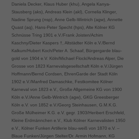
Daniela Decker, Klaus Huber (khu), Angela Kanya-
Stausberg (aks), Andreas Klein (akl), Cornelia Klinger,
Nadine Sprung (nsp), Anne Gelb-Wintrich (agw), Annette
Quast (aq), Hans-Peter Specht (hps), Alte Kölner KG
Schnüsse Tring 1901 e.V./Frank Joisten/Achim
Kaschny/Dieter Kaspers †, Altstädter Köln e.V./Bernd
Kalkum/Hubert Koch/Peter A. Schaaf, Bürgergarde blau-
gold von 1904 e.V. Köln/Michael Flock/Andreas Alper, Die
Grosse von 1823 Karnevalsgesellschaft Köln e.V./Jürgen
Hoffmann/Bernd Cordsen, EhrenGarde der Stadt Köln
1902 e.V./Manfred Damaschke, Festkomitee Kölner
Karneval von 1823 e.V., Große Allgemeine KG von 1900
Köln e.V./Anne Gelb-Wintrich (agw), GKG Greesberger
Köln e.V. von 1852 e.V./Georg Steinhausen, G.M.K.G.
Große Mülheimer K.G. e.V. gegr. 1903/Heribert Erschfeld,
Kleine Erdmännchen e.V., Klub Kölner Karnevalisten 1950
e.V., Kölner Funken Artillerie blau-weiß von 1870 e.V. –
Blaue Funken/Jürgen Stelter/Dr. Armin Hofmann, KG