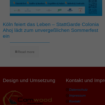
Köln feiert das Leben – StattGarde Colonia
Ahoj lädt zum unvergeßlichen Sommerfest
ein
Read more
Design und Umsetzung
Kontakt und Imp
Datenschutz
Impressum
Kontakt