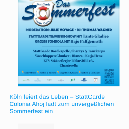
Köln feiert das Leben – StattGarde
Colonia Ahoj lädt zum unvergeßlichen
Sommerfest ein