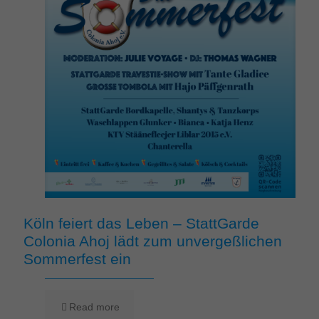
Köln feiert das Leben – StattGarde
Colonia Ahoj lädt zum unvergeßlichen
Sommerfest ein
Read more