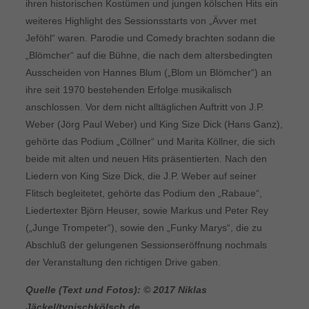
ihren historischen Kostümen und jungen kölschen Hits ein
weiteres Highlight des Sessionsstarts von „Ävver met
Jeföhl“ waren. Parodie und Comedy brachten sodann die
„Blömcher“ auf die Bühne, die nach dem altersbedingten
Ausscheiden von Hannes Blum („Blom un Blömcher“) an
ihre seit 1970 bestehenden Erfolge musikalisch
anschlossen. Vor dem nicht alltäglichen Auftritt von J.P.
Weber (Jörg Paul Weber) und King Size Dick (Hans Ganz),
gehörte das Podium „Cöllner“ und Marita Köllner, die sich
beide mit alten und neuen Hits präsentierten. Nach den
Liedern von King Size Dick, die J.P. Weber auf seiner
Flitsch begleitetet, gehörte das Podium den „Rabaue“,
Liedertexter Björn Heuser, sowie Markus und Peter Rey
(„Junge Trompeter“), sowie den „Funky Marys“, die zu
Abschluß der gelungenen Sessionseröffnung nochmals
der Veranstaltung den richtigen Drive gaben.
Quelle (Text und Fotos): © 2017 Niklas
Jäckel/typischkölsch.de