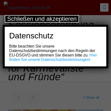
Schließen und akzeptieren
Sessionseröffnung
bei Ävver met Jeföhl
Datenschutz
e.V. stand wieder
Bitte beachten Sie unsere
unter dem Motto
Datenschutzbestimmungen nach den Regeln der
EU-DSGVO und stimmen Sie diesen bitte zu.
Hier
„Vun Karnevaliste
finden Sie unsere Datenschutzbestimmungen!
för Karrnevaliste
und Fründe“
Show all