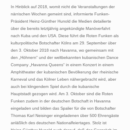
In Hinblick auf 2018, womit nicht die Veranstaltungen der
närrischen Wochen gemeint sind, informierte Funken-
Präsident Heinz-Günther Hunold die Medien detailierte
über die bereits letztjährig angekündigte Manöverfahrt
nach Kuba und den USA. Diese führt die Roten Funken als
kulturpolitische Botschafter Kölns am 29. September über
den 3. Oktober 2018 nach Havanna, wo gemeinsam mit
den „Höhnern“ und der weltbekannten kubanischen Dance
Company „Havanna Queens“ in einem Konzert in einem
Amphitheater der kubanischen Bevölkerung der rheinische
Karneval und das Kölner Leben nähergebracht wird, aber
auch bei klingendem Spiel durch die kubanische
Hauptstadt gezogen wird. Am 3. Oktober sind die Roten
Funken zudem in der deutschen Botschaft in Havanna
eingeladen und bilden das Spalier für die von Botschafter
Thomas Karl Neisinger eingeladenen über 500 Ehrengäste
anläßlich des deutschen Nationalfeiertages. Stolz ist
Heinz-Günther Hunold auch darauf, daß das Gespräch im