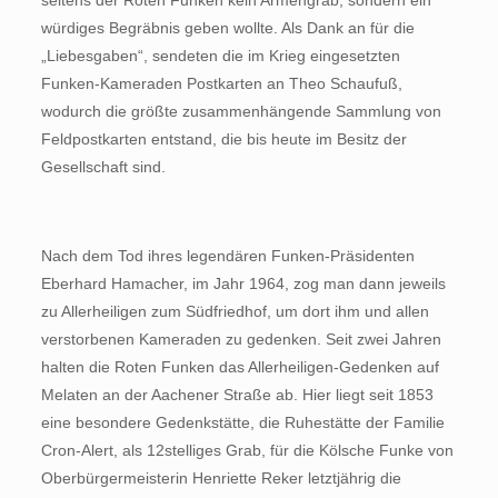
seitens der Roten Funken kein Armengrab, sondern ein
würdiges Begräbnis geben wollte. Als Dank an für die
„Liebesgaben“, sendeten die im Krieg eingesetzten
Funken-Kameraden Postkarten an Theo Schaufuß,
wodurch die größte zusammenhängende Sammlung von
Feldpostkarten entstand, die bis heute im Besitz der
Gesellschaft sind.
Nach dem Tod ihres legendären Funken-Präsidenten
Eberhard Hamacher, im Jahr 1964, zog man dann jeweils
zu Allerheiligen zum Südfriedhof, um dort ihm und allen
verstorbenen Kameraden zu gedenken. Seit zwei Jahren
halten die Roten Funken das Allerheiligen-Gedenken auf
Melaten an der Aachener Straße ab. Hier liegt seit 1853
eine besondere Gedenkstätte, die Ruhestätte der Familie
Cron-Alert, als 12stelliges Grab, für die Kölsche Funke von
Oberbürgermeisterin Henriette Reker letztjährig die