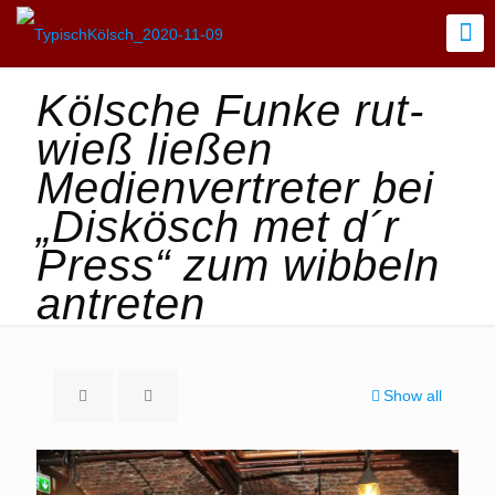
Kölsche Funke rut-
wieß ließen
Medienvertreter bei
„Diskösch met d´r
Press“ zum wibbeln
antreten
Show all