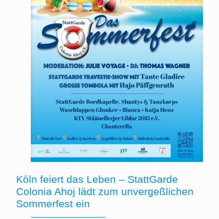
Köln feiert das Leben – StattGarde
Colonia Ahoj lädt zum unvergeßlichen
Sommerfest ein