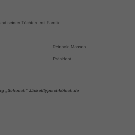
und seinen Töchtern mit Familie.
 Reinhold Masso
ender Pr
org „Schosch“ Jäckel/typischkölsch.de