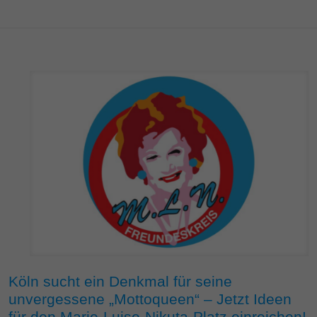
Köln sucht ein Denkmal für seine
unvergessene „Mottoqueen“ – Jetzt Ideen
für den Marie-Luise-Nikuta-Platz einreichen!