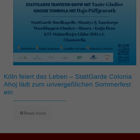
Köln feiert das Leben – StattGarde Colonia
Ahoj lädt zum unvergeßlichen Sommerfest
ein
Read more