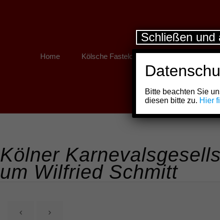
Schließen und 
Home
Kölsche Fastelovend
Kölner Links
Datenschu
Bitte beachten Sie 
diesen bitte zu.
Hier 
Kölner Karnevalsgesells
um Wilfried Schmitt