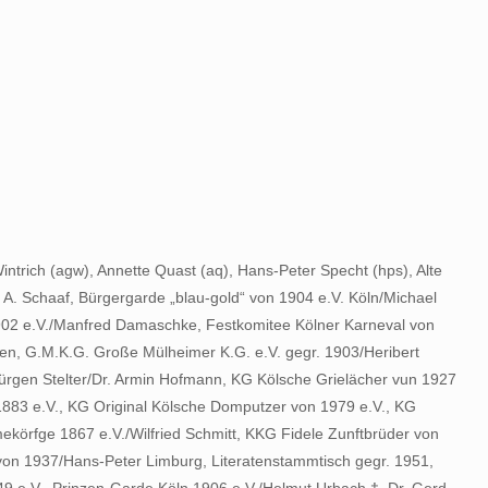
intrich (agw), Annette Quast (aq), Hans-Peter Specht (hps), Alte
 A. Schaaf, Bürgergarde „blau-gold“ von 1904 e.V. Köln/Michael
1902 e.V./Manfred Damaschke, Festkomitee Kölner Karneval von
en, G.M.K.G. Große Mülheimer K.G. e.V. gegr. 1903/Heribert
/Jürgen Stelter/Dr. Armin Hofmann, KG Kölsche Grielächer vun 1927
n 1883 e.V., KG Original Kölsche Domputzer von 1979 e.V., KG
örfge 1867 e.V./Wilfried Schmitt, KKG Fidele Zunftbrüder von
. von 1937/Hans-Peter Limburg, Literatenstammtisch gegr. 1951,