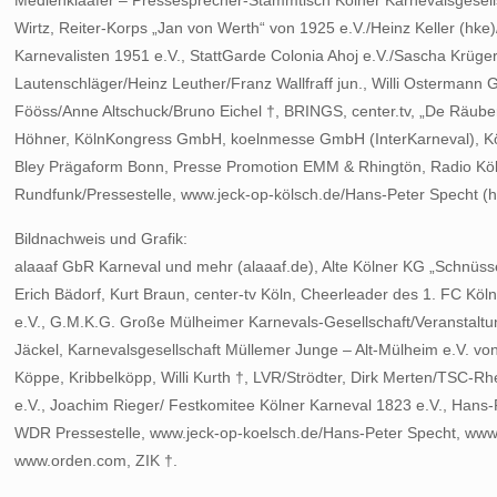
Medienklaafer – Pressesprecher-Stammtisch Kölner Karnevalsgesell
Wirtz, Reiter-Korps „Jan von Werth“ von 1925 e.V./Heinz Keller (hke)
Karnevalisten 1951 e.V., StattGarde Colonia Ahoj e.V./Sascha Krüge
Lautenschläger/Heinz Leuther/Franz Wallfraff jun., Willi Osterman
Fööss/Anne Altschuck/Bruno Eichel †, BRINGS, center.tv, „De Räube
Höhner, KölnKongress GmbH, koelnmesse GmbH (InterKarneval), K
Bley Prägaform Bonn, Presse Promotion EMM & Rhingtön, Radio Köln
Rundfunk/Pressestelle, www.jeck-op-kölsch.de/Hans-Peter Specht (h
Bildnachweis und Grafik:
alaaaf GbR Karneval und mehr (alaaaf.de), Alte Kölner KG „Schnüsse
Erich Bädorf, Kurt Braun, center-tv Köln, Cheerleader des 1. FC Kö
e.V., G.M.K.G. Große Mülheimer Karnevals-Gesellschaft/Veranstaltu
Jäckel, Karnevalsgesellschaft Müllemer Junge – Alt-Mülheim e.V. v
Köppe, Kribbelköpp, Willi Kurth †, LVR/Strödter, Dirk Merten/TSC-Rh
e.V., Joachim Rieger/ Festkomitee Kölner Karneval 1823 e.V., Hans-
WDR Pressestelle, www.jeck-op-koelsch.de/Hans-Peter Specht, ww
www.orden.com, ZIK †.