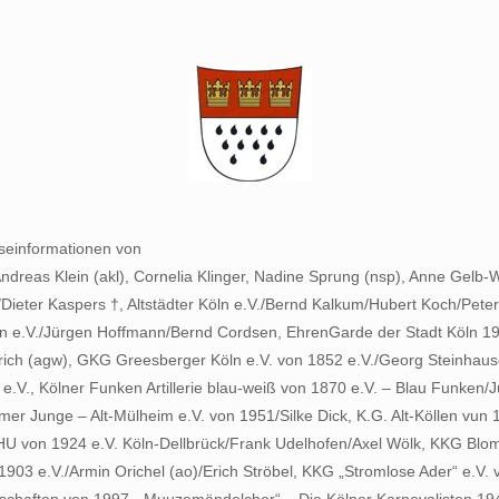
sseinformationen von
dreas Klein (akl), Cornelia Klinger, Nadine Sprung (nsp), Anne Gelb-W
ieter Kaspers †, Altstädter Köln e.V./Bernd Kalkum/Hubert Koch/Peter
öln e.V./Jürgen Hoffmann/Bernd Cordsen, EhrenGarde der Stadt Köln 
rich (agw), GKG Greesberger Köln e.V. von 1852 e.V./Georg Steinhaus
 e.V., Kölner Funken Artillerie blau-weiß von 1870 e.V. – Blau Funken
emer Junge – Alt-Mülheim e.V. von 1951/Silke Dick, K.G. Alt-Köllen vu
von 1924 e.V. Köln-Dellbrück/Frank Udelhofen/Axel Wölk, KKG Blomek
 1903 e.V./Armin Orichel (ao)/Erich Ströbel, KKG „Stromlose Ader“ e.V