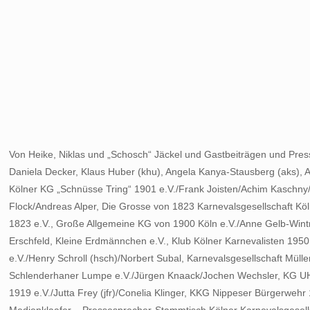
Von Heike, Niklas und „Schosch“ Jäckel und Gastbeiträgen und Pre
Daniela Decker, Klaus Huber (khu), Angela Kanya-Stausberg (aks), An
Kölner KG „Schnüsse Tring“ 1901 e.V./Frank Joisten/Achim Kaschny/D
Flock/Andreas Alper, Die Grosse von 1823 Karnevalsgesellschaft K
1823 e.V., Große Allgemeine KG von 1900 Köln e.V./Anne Gelb-Wint
Erschfeld, Kleine Erdmännchen e.V., Klub Kölner Karnevalisten 1950
e.V./Henry Schroll (hsch)/Norbert Subal, Karnevalsgesellschaft Müll
Schlenderhaner Lumpe e.V./Jürgen Knaack/Jochen Wechsler, KG UHU 
1919 e.V./Jutta Frey (jfr)/Conelia Klinger, KKG Nippeser Bürgerwehr