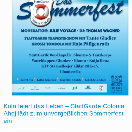
Köln feiert das Leben – StattGarde Colonia
Ahoj lädt zum unvergeßlichen Sommerfest
ein