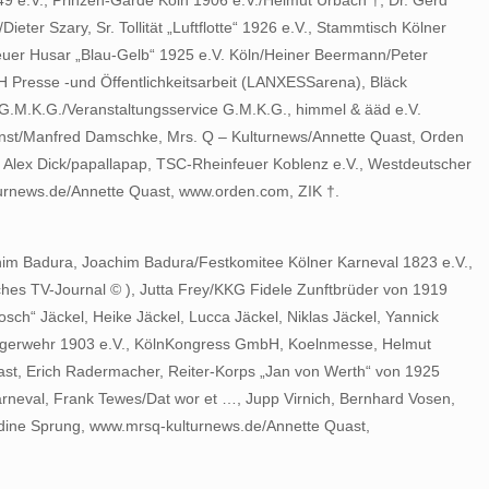
9 e.V., Prinzen-Garde Köln 1906 e.V./Helmut Urbach †, Dr. Gerd
ter Szary, Sr. Tollität „Luftflotte“ 1926 e.V., Stammtisch Kölner
reuer Husar „Blau-Gelb“ 1925 e.V. Köln/Heiner Beermann/Peter
H Presse -und Öffentlichkeitsarbeit (LANXESSarena), Bläck
 G.M.K.G./Veranstaltungsservice G.M.K.G., himmel & ääd e.V.
st/Manfred Damschke, Mrs. Q – Kulturnews/Annette Quast, Orden
Alex Dick/papallapap, TSC-Rheinfeuer Koblenz e.V., Westdeutscher
turnews.de/Annette Quast, www.orden.com, ZIK †.
achim Badura, Joachim Badura/Festkomitee Kölner Karneval 1823 e.V.,
ches TV-Journal © ), Jutta Frey/KKG Fidele Zunftbrüder von 1919
ch“ Jäckel, Heike Jäckel, Lucca Jäckel, Niklas Jäckel, Yannick
 Bürgerwehr 1903 e.V., KölnKongress GmbH, Koelnmesse, Helmut
Quast, Erich Radermacher, Reiter-Korps „Jan von Werth“ von 1925
arneval, Frank Tewes/Dat wor et …, Jupp Virnich, Bernhard Vosen,
dine Sprung, www.mrsq-kulturnews.de/Annette Quast,