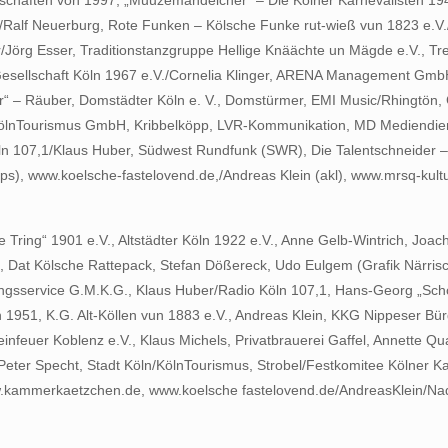
schaften von 1997, „Muuzemändelcher“ – Die Kölner Karnevalisten 194
/Ralf Neuerburg, Rote Funken – Kölsche Funke rut-wieß vun 1823 e.V./Die
r/Jörg Esser, Traditionstanzgruppe Hellige Knäächte un Mägde e.V., T
n Gesellschaft Köln 1967 e.V./Cornelia Klinger, ARENA Management Gmb
r“ – Räuber, Domstädter Köln e. V., Domstürmer, EMI Music/Rhingtön,
ölnTourismus GmbH, Kribbelköpp, LVR-Kommunikation, MD Mediendien
 107,1/Klaus Huber, Südwest Rundfunk (SWR), Die Talentschneider – 
ps), www.koelsche-fastelovend.de,/Andreas Klein (akl), www.mrsq-kul
 Tring“ 1901 e.V., Altstädter Köln 1922 e.V., Anne Gelb-Wintrich, Jo
ln, Dat Kölsche Rattepack, Stefan Dößereck, Udo Eulgem (Grafik Närris
ngsservice G.M.K.G., Klaus Huber/Radio Köln 107,1, Hans-Georg „Schos
on 1951, K.G. Alt-Köllen vun 1883 e.V., Andreas Klein, KKG Nippeser
einfeuer Koblenz e.V., Klaus Michels, Privatbrauerei Gaffel, Annette 
Peter Specht, Stadt Köln/KölnTourismus, Strobel/Festkomitee Kölner K
w.kammerkaetzchen.de, www.koelsche fastelovend.de/AndreasKlein/Na