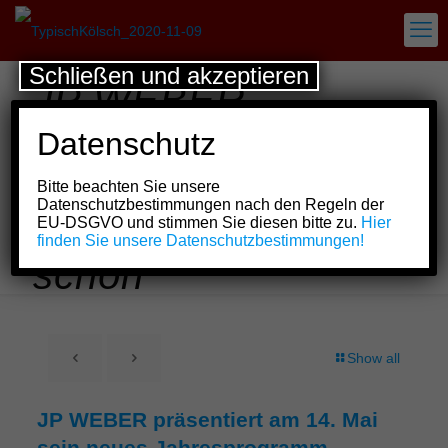
Schließen und akzeptieren
JP WEBER
präsentiert am 14.
Datenschutz
Mai sein neues
Bitte beachten Sie unsere
Jahresprogramm
Datenschutzbestimmungen nach den Regeln der
EU-DSGVO und stimmen Sie diesen bitte zu.
Hier
„Irjendeiner fingk et
finden Sie unsere Datenschutzbestimmungen!
schön“
Show all
JP WEBER präsentiert am 14. Mai
sein neues Jahresprogramm