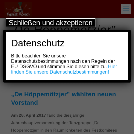
Schließen und akzeptieren
„De Höppemötzjer”
wählten neuen
Datenschutz
Vorstand
Bitte beachten Sie unsere
Datenschutzbestimmungen nach den Regeln der
EU-DSGVO und stimmen Sie diesen bitte zu.
Hier
finden Sie unsere Datenschutzbestimmungen!
Show all
„De Höppemötzjer” wählten neuen
Vorstand
Am 28. April 2017
fand die diesjährige
Jahreshauptversammlung der Tanzgruppe „De
Höppemötzjer“ in den Räumlichkeiten des Festkomitees