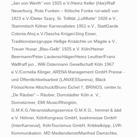
„Jan von Werth“ von 1925 e.V./Heinz Keller (hke)/Ralf
Neuerburg, Rote Funken – Kölsche Funke rut-wieß vun
1823 e.V./Dieter Szary, Sr. Tollität „Luftflotte“ 1926 e.V.,
Stammtisch Kölner Karnevalisten 1951 e.V., StattGarde
Colonia Ahoj e.V./Sascha Krüger/Jörg Esser,
Traditionstanzgruppe Hellige Knäächte un Mägde e.V.,
Treuer Husar „Blau-Gelb“ 1925 e.V. Köln/Heiner
Beermann/Peter Lautenschläger/Heinz Leuther/Franz
Wallfraff jun., Willi Ostermann Gesellschaft Köln 1967
e.V./Cornelia Klinger, ARENA Management GmbH Presse -
und Öffentlichkeitsarbeit (LANXESSarena), Bläck
Fööss/Anne Altschuck/Bruno Eichel †, BRINGS, center.tv,
„De Räuber“ – Räuber, Domstädter Köln e. V.,
Domstürmer, EMI Music/Rhingtön,
G.M.K.G./Veranstaltungsservice G.M.K.G., himmel & ääd
e.V. Höhner, KölnKongress GmbH, koelnmesse GmbH
(InterKarneval), KölnTourismus GmbH, Kribbelköpp, LVR-
Kommunikation, MD Mediendienst/Manfred Damschke,