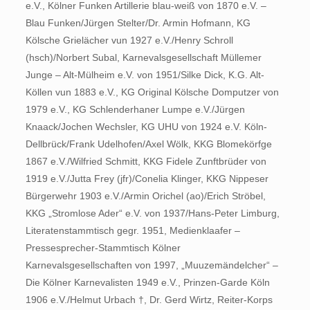
e.V., Kölner Funken Artillerie blau-weiß von 1870 e.V. –
Blau Funken/Jürgen Stelter/Dr. Armin Hofmann, KG
Kölsche Grielächer vun 1927 e.V./Henry Schroll
(hsch)/Norbert Subal, Karnevalsgesellschaft Müllemer
Junge – Alt-Mülheim e.V. von 1951/Silke Dick, K.G. Alt-
Köllen vun 1883 e.V., KG Original Kölsche Domputzer von
1979 e.V., KG Schlenderhaner Lumpe e.V./Jürgen
Knaack/Jochen Wechsler, KG UHU von 1924 e.V. Köln-
Dellbrück/Frank Udelhofen/Axel Wölk, KKG Blomekörfge
1867 e.V./Wilfried Schmitt, KKG Fidele Zunftbrüder von
1919 e.V./Jutta Frey (jfr)/Conelia Klinger, KKG Nippeser
Bürgerwehr 1903 e.V./Armin Orichel (ao)/Erich Ströbel,
KKG „Stromlose Ader“ e.V. von 1937/Hans-Peter Limburg,
Literatenstammtisch gegr. 1951, Medienklaafer –
Pressesprecher-Stammtisch Kölner
Karnevalsgesellschaften von 1997, „Muuzemändelcher“ –
Die Kölner Karnevalisten 1949 e.V., Prinzen-Garde Köln
1906 e.V./Helmut Urbach †, Dr. Gerd Wirtz, Reiter-Korps