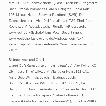
Mrs. Q – Kulturnews/Annette Quast, Orden Bley Prägaform
Bonn, Presse Promotion EMM & Rhingtön, Radio Köln
107,1/Klaus Huber, Südwest Rundfunk (SWR), Die
Talentschneider – Alex Dick/papallapap, TSC-Rheinfeuer
Koblenz e.V., Westdeutscher Rundfunk/Pressestelle,
www.jeck-op-kölsch.de/Hans-Peter Specht (hps),
www.koelsche-fastelovend.de,/Andreas Klein (akl),
www.mrsq-kulturnews.de/Annette Quast, www.orden.com,
ZIK †.
Bildnachweis und Grafik:
alaaaf GbR Karneval und mehr (alaaaf.de), Alte Kölner KG
„Schnüsse Tring“ 1901 e.V., Altstädter Köln 1922 e.V.,
Anne Gelb-Wintrich, Joachim Badura, Joachim
Badura/Festkomitee Kölner Karneval 1823 e.V., Erich
Bädorf, Kurt Braun, center-tv Köln, Cheerleader des 1. FC
Köln, Dat Kölsche Rattepack, Stefan Dößereck, Udo
Eulgem (Grafik Närrisches TV-Journal © ), Jutta Frey/KKG