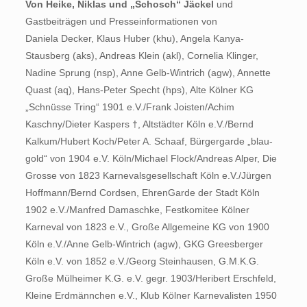
Von Heike, Niklas und „Schosch“ Jäckel
und
Gastbeiträgen und Presseinformationen von
Daniela Decker, Klaus Huber (khu), Angela Kanya-
Stausberg (aks), Andreas Klein (akl), Cornelia Klinger,
Nadine Sprung (nsp), Anne Gelb-Wintrich (agw), Annette
Quast (aq), Hans-Peter Specht (hps), Alte Kölner KG
„Schnüsse Tring“ 1901 e.V./Frank Joisten/Achim
Kaschny/Dieter Kaspers †, Altstädter Köln e.V./Bernd
Kalkum/Hubert Koch/Peter A. Schaaf, Bürgergarde „blau-
gold“ von 1904 e.V. Köln/Michael Flock/Andreas Alper, Die
Grosse von 1823 Karnevalsgesellschaft Köln e.V./Jürgen
Hoffmann/Bernd Cordsen, EhrenGarde der Stadt Köln
1902 e.V./Manfred Damaschke, Festkomitee Kölner
Karneval von 1823 e.V., Große Allgemeine KG von 1900
Köln e.V./Anne Gelb-Wintrich (agw), GKG Greesberger
Köln e.V. von 1852 e.V./Georg Steinhausen, G.M.K.G.
Große Mülheimer K.G. e.V. gegr. 1903/Heribert Erschfeld,
Kleine Erdmännchen e.V., Klub Kölner Karnevalisten 1950