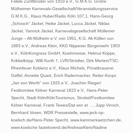
Fidele Zunftbrüder von 1919 e.V., G.M.K.G. Große
Mülheimer Karnevals-Gesellschaft/Veranstaltungsservice
G.M.K.G., Klaus Huber/Radio Köln 107,1, Hans-Georg
„Schosch“ Jäckel, Heike Jäckel, Lucca Jäckel, Niklas
Jäckel, Yannick Jäckel, Karnevalsgesellschaft Müllemer
Junge – Alt-Mülheim e.V. von 1951, K.G. Alt-Köllen vun
1883 e.V., Andreas Klein, KKG Nippeser Bürgerwehr 1903
e.V., KölnKongress GmbH, Koelnmesse, Helmut Köppe,
Kribbelköpp, Willi Kurth †, LVR/Strödter, Dirk Merten/TSC-
Rheinfeuer Koblenz e.V., Klaus Michels, Privatbrauerei
Gaffel, Annette Quast, Erich Radermacher, Reiter-Korps
„Jan von Werth“ von 1925 e.V., Joachim Rieger/
Festkomitee Kölner Karneval 1823 e.V., Hans-Peter
Specht, Stadt Köln/KölnTourismus, Strobel/Festkomitee
Kölner Karneval, Frank Tewes/Dat wor et …, Jupp Virnich,
Bernhard Vosen, WDR Pressestelle, www.jeck-op-
koelsch.de/Hans-Peter Specht, www.kammerkaetzchen.de,
www.koelsche fastelovend.de/AndreasKlein/Nadine