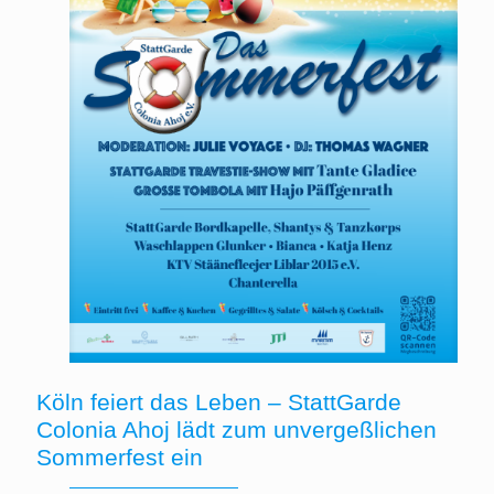
Köln feiert das Leben – StattGarde
Colonia Ahoj lädt zum unvergeßlichen
Sommerfest ein