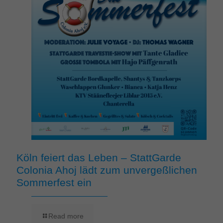
Köln feiert das Leben – StattGarde
Colonia Ahoj lädt zum unvergeßlichen
Sommerfest ein
Read more