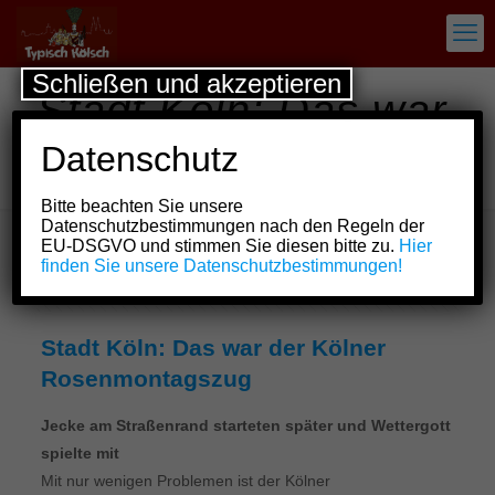
Schließen und akzeptieren
Stadt Köln: Das war
der Kölner
Datenschutz
Rosenmontagszug
Bitte beachten Sie unsere
Datenschutzbestimmungen nach den Regeln der
EU-DSGVO und stimmen Sie diesen bitte zu.
Hier
finden Sie unsere Datenschutzbestimmungen!
Show all
Stadt Köln: Das war der Kölner
Rosenmontagszug
Jecke am Straßenrand starteten später und Wettergott
spielte mit
Mit nur wenigen Problemen ist der Kölner