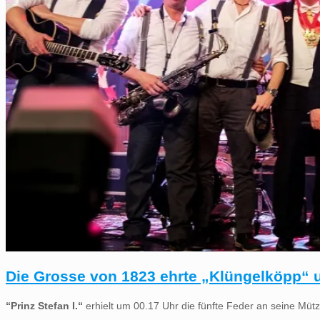
Die Grosse von 1823 ehrte „Klüngelköpp“ un
“Prinz Stefan I.“
erhielt um 00.17 Uhr die fünfte Feder an seine Mütz