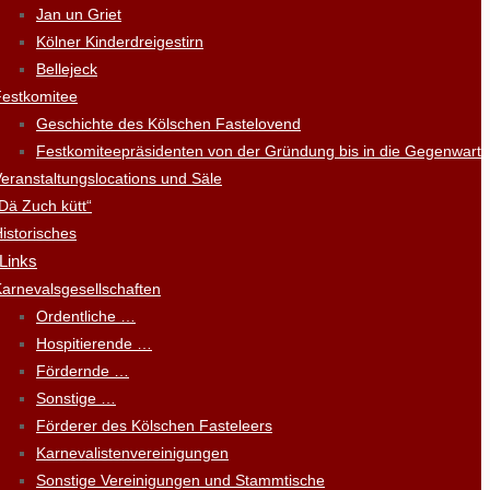
Jan un Griet
Kölner Kinderdreigestirn
Bellejeck
Festkomitee
Geschichte des Kölschen Fastelovend
Festkomiteepräsidenten von der Gründung bis in die Gegenwart
eranstaltungslocations und Säle
Dä Zuch kütt“
istorisches
 Links
arnevalsgesellschaften
Ordentliche …
Hospitierende …
Fördernde …
Sonstige …
Förderer des Kölschen Fasteleers
Karnevalistenvereinigungen
Sonstige Vereinigungen und Stammtische