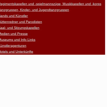
egimentskapellen und -spielmannszüge, Musikkapellen und -korps
Tanzgruppen, Kinder- und Jugendtanzgruppen
ands und Künstler
üttenredner und Parodisten
aal- und Sitzungskapellen
Medien und Presse
Museums und Info Links
ünstleragenturen
otels und Unterkünfte