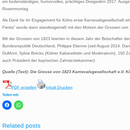
ein bodenständiges, humorvolles, prächtiges Dreigestirn 2017. Ausges
Rosenmontag.
Als Dank für ihr Engagement für Kölns erste Karnevalsgesellschaft ehr
Fiesta“ wurde dann standesgemäß mit den Mützen der Grossen von 1
Mit der Grossen von 1823 feierten in diesem Jahr der Botschafter der
Bundesrepublik Deutschland, Philippe Etienne (seit August 2014. Dar
DuMont, Sylvia Brécko (Kölner Kabarettistin und Moderatorin), 150 Z
auch Präsident der bayrischen Zahnärztekammer).
Quelle (Text): Die Grosse von 1823 Karnevalsgesellschaft e.V. K
PDF erstellen
Inhalt Drucken
Teilen mit:
Related posts