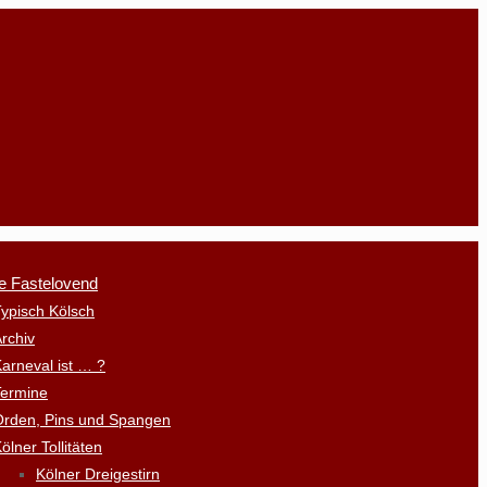
e Fastelovend
ypisch Kölsch
rchiv
arneval ist … ?
Termine
Orden, Pins und Spangen
ölner Tollitäten
Kölner Dreigestirn