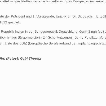
tattet mit der fünften Feder schunkelte sich das Dreigestirn mit sein
te der Präsident und 1. Vorsitzende, Univ.-Prof. Dr. Dr. Joachim E. Zöl
823 gespielt.
 Republik Indien in der Bundesrepublik Deutschland, Gurjit Singh (seit
über hinaus Bürgermeisterin Elfi Scho-Antwerpes, Bernd Petelkau (Vors
ahnärzte des BDIZ (Europäische Berufsverband der implantologisch täti
öln; (Fotos): Gabi Thoretz