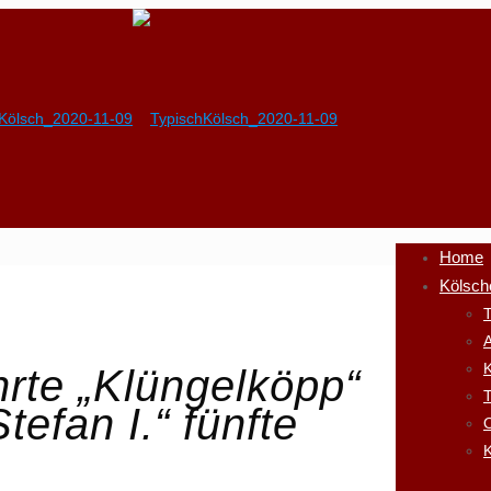
Home
Kölsch
T
A
K
rte „Klüngelköpp“
tefan I.“ fünfte
K