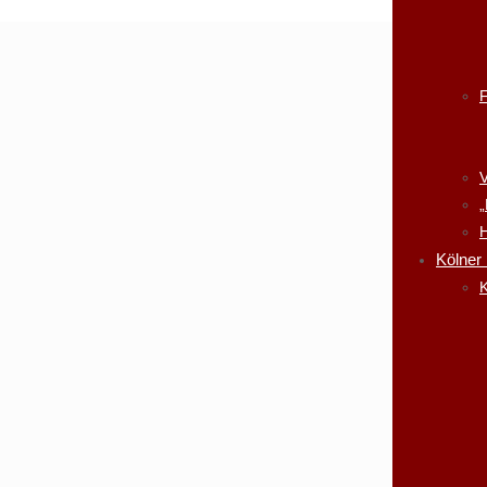
V
„
H
Kölner
K