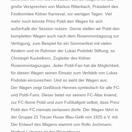
große Versprechen von Markus Ritterbach, Präsident des
Festkomitee Kölner Karneval, vor wenigen Tagen. Viel
mehr noch könnte Prinz Poldi den Wagen für sich
außerhalb der Session nutzen. Gerne stellen wir Poldi den
kompletten Wagen auch nach dem Rosenmontagszug zur
Verfügung, zum Beispiel für ein Sommerfest mit vielen
Kindern und im Rahmen der Lukas Podolski Stiftung, so
Christoph Kuckelkorn, Zugleiter des Kölner
Rosenmontagszuges. Jeder Poldi-Fan hat die Möglichkeit,
für diesen Wagen seinen Einsatz zum Verbleib von Lukas
Podolski einzureichen. Und so sieht der Wagen aus:
Der Wagen zeigt Geißbock Hennes symbolisch für alle FC-
und Poldi-Fans. Dieser betet vor seinem FC-Altar kniend,
zur FC-Ikone Poldi und zum Fußballgott selbst, dass Prinz
Poldi den FC niemals verlassen dürfe. Der Wagen fährt in
der Gruppe 21 Treuer Husar Blau-Gelb von 1925 e.V. mit.
Der Entwurf des Wagens stammt von Rollo Jochmann,
Herbert Labusga ist der Wagenbauer.