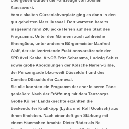
Übergeben wurden die Fahrzeuge von Jochen
Karczewski.
Vom eiskalten Gürzenichvorplatz ging es dann in den
gut geheizten Marsiliussaal. Dort warteten bereits
insgesamt rund 240 jecke Herren auf den Start des
Programms. Unter den Männern auch zahlreiche
Ehrengäste, unter anderem Bürgermeister Manfred
Wolf, der stellvertretende Fraktionsvorsitzende der
SPD Axel Kaske, Alt-OB Fritz Schramma, Ludwig Sebus
sowie große Abordnungen der Kölsche Narren-Gilde,
der Prinzengarde blau-weiß Düsseldorf und des
Comitee Düsseldorfer Carneval.
Sie alle konnten ein Programm der eher leiseren Töne
genießen: Nach der Eröffnung mit dem Tanzcorps
Große Kölner Landsknechte erzählten die
Beckendorfer Knallköpp (Lydia und Rolf Goalisch) aus
ihrem Eheleben. Nach einer deftigen Stärkung mit
einem Hämmchen brachte Dieter Röder als Ne