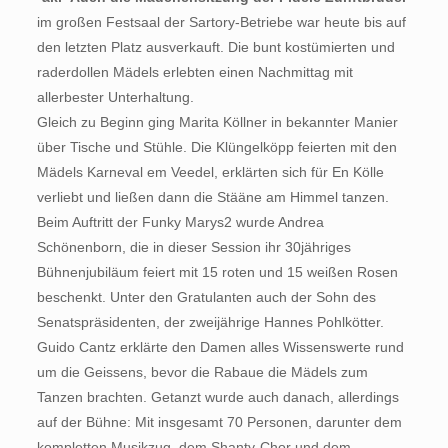
im großen Festsaal der Sartory-Betriebe war heute bis auf
den letzten Platz ausverkauft. Die bunt kostümierten und
raderdollen Mädels erlebten einen Nachmittag mit
allerbester Unterhaltung.
Gleich zu Beginn ging Marita Köllner in bekannter Manier
über Tische und Stühle. Die Klüngelköpp feierten mit den
Mädels Karneval em Veedel, erklärten sich für En Kölle
verliebt und ließen dann die Stääne am Himmel tanzen.
Beim Auftritt der Funky Marys2 wurde Andrea
Schönenborn, die in dieser Session ihr 30jähriges
Bühnenjubiläum feiert mit 15 roten und 15 weißen Rosen
beschenkt. Unter den Gratulanten auch der Sohn des
Senatspräsidenten, der zweijährige Hannes Pohlkötter.
Guido Cantz erklärte den Damen alles Wissenswerte rund
um die Geissens, bevor die Rabaue die Mädels zum
Tanzen brachten. Getanzt wurde auch danach, allerdings
auf der Bühne: Mit insgesamt 70 Personen, darunter dem
kompletten Musikzug, dem Shanty-Chor und dem