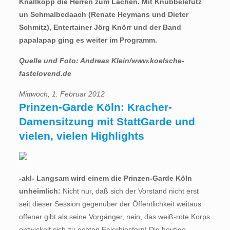
Knallkopp die Herren zum Lachen. Mit Knubbelefutz
un Schmalbedaach (Renate Heymans und Dieter
Schmitz), Entertainer Jörg Knörr und der Band
papalapap ging es weiter im Programm.
Quelle und Foto: Andreas Klein/www.koelsche-
fastelovend.de
Mittwoch, 1. Februar 2012
Prinzen-Garde Köln: Kracher-
Damensitzung mit StattGarde und
vielen, vielen Highlights
-akl- Langsam wird einem die Prinzen-Garde Köln
unheimlich:
Nicht nur, daß sich der Vorstand nicht erst
seit dieser Session gegenüber der Öffentlichkeit weitaus
offener gibt als seine Vorgänger, nein, das weiß-rote Korps
entwickelt sich zu echten Feierbiestern! Die heutige