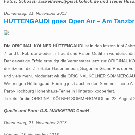
Fotos: Schosch Jäckel/www.typischkölsch.de und Treuer Husar 
Donnerstag, 21. November 2013
HÜTTENGAUDI goes Open Air – Am Tanzbru
Die ORIGINAL KÖLNER HÜTTENGAUDI
ist in den letzten fünf J
7. und 8. Februar wieder in Tracht und Pisten-Outfit im wunderschön
Der gewaltige Erfolg ermutigt die Veranstalter jetzt zur ORIGIN
der Szene: die Zillertaler Haderlumpen, Sieger im Grand Prix der V
und viele mehr. Moderiert wir die ORIGINAL KÖLNER SOMMERGAUD
Wir bringen Hüttengaudi-Feeling jetzt auch in den Sommer – eine Al
Party-Hochburg Hohenhaus-Tenne in Hintertux kooperiert.
Tickets für die ORIGINAL KÖLNER SOMMERGAUDI am 23. August 2014
Quelle und Foto: D.S. MARKETING GmbH
Donnerstag, 21. November 2013
Montag, 18. November 2013