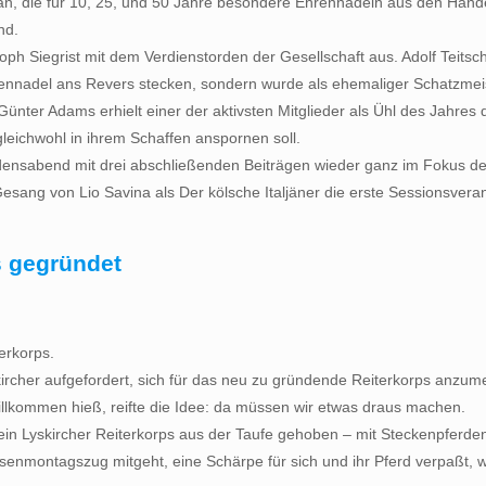
 an, die für 10, 25, und 50 Jahre besondere Ehrennadeln aus den Hän
nd.
ph Siegrist mit dem Verdienstorden der Gesellschaft aus. Adolf Teitsche
rennadel ans Revers stecken, sondern wurde als ehemaliger Schatzmeist
ünter Adams erhielt einer der aktivsten Mitglieder als Ühl des Jahre
gleichwohl in ihrem Schaffen anspornen soll.
nsabend mit drei abschließenden Beiträgen wieder ganz im Fokus des r
sang von Lio Savina als Der kölsche Italjäner die erste Sessionsver
s gegründet
erkorps.
ircher aufgefordert, sich für das neu zu gründende Reiterkorps anzume
illkommen hieß, reifte die Idee: da müssen wir etwas draus machen.
h ein Lyskircher Reiterkorps aus der Taufe gehoben – mit Steckenpferde
nmontagszug mitgeht, eine Schärpe für sich und ihr Pferd verpaßt, wie