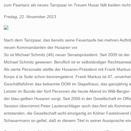
zum Paartanz als neues Tanzpaar im Treuen Husar fällt beiden nicht 
Freitag, 22. November 2013
Nach dem Tanzpaar, das bereits seine Feuertaufe bei mehren Auftri
neuen Kommandanten der Husaren vor.
So ist Michael Schmitz (46) neuer Senatspräsident. Seit 2009 ist der 
Michael Schmitz gewesen. Beruflich ist er selbständiger Rechtsanwa
Als vierte Personalie stellte der Husaren-Präsident mit Frank Marku
Korps á la Suite schon kennengelernt. Frank Markus ist 47, unverheira
Geschäftsführer das bekannte DOM im Stapelhaus, das ganzjährig ein
Letzter im Bunde der fünf Personen die heute Abend im Willi-Berger-
der blau-gelben Husaren sorgt. Seit 2006 in der Gesellschaft im Offi
Session übernimmt Peter Lautenschläger auch das Amt als Kommandant
entstanden, die Gesellschaft wohl einzigartig im Kölner Fastelovend
Schauermann so gefiel, daß er diesem Titel in seiner Aussprache ei