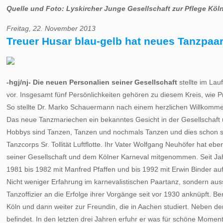
Quelle und Foto: Lyskircher Junge Gesellschaft zur Pflege Köl
Freitag, 22. November 2013
Treuer Husar blau-gelb hat neues Tanzpaa
-hgj/nj- Die neuen Personalien seiner Gesellschaft
stellte im Lau
vor. Insgesamt fünf Persönlichkeiten gehören zu diesem Kreis, wie P
So stellte Dr. Marko Schauermann nach einem herzlichen Willkommen
Das neue Tanzmariechen ein bekanntes Gesicht in der Gesellschaft u
Hobbys sind Tanzen, Tanzen und nochmals Tanzen und dies schon seit 
Tanzcorps Sr. Tollität Luftflotte. Ihr Vater Wolfgang Neuhöfer hat
seiner Gesellschaft und dem Kölner Karneval mitgenommen. Seit Jahr
1981 bis 1982 mit Manfred Pfaffen und bis 1992 mit Erwin Binder a
Nicht weniger Erfahrung im karnevalistischen Paartanz, sondern auss
Tanzoffizier an die Erfolge ihrer Vorgänge seit vor 1930 anknüpft. B
Köln und dann weiter zur Freundin, die in Aachen studiert. Neben dem
befindet. In den letzten drei Jahren erfuhr er was für schöne Moment