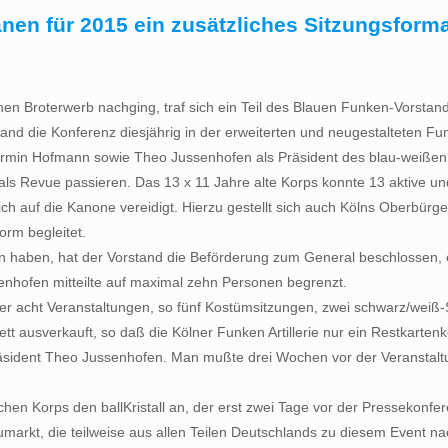
anen für 2015 ein zusätzliches Sitzungsform
hen Broterwerb nachging, traf sich ein Teil des Blauen Funken-Vorsta
nd die Konferenz diesjährig in der erweiterten und neugestalteten Fu
min Hofmann sowie Theo Jussenhofen als Präsident des blau-weißen K
s Revue passieren. Das 13 x 11 Jahre alte Korps konnte 13 aktive und
 auf die Kanone vereidigt. Hierzu gestellt sich auch Kölns Oberbürge
orm begleitet.
alten haben, hat der Vorstand die Beförderung zum General beschlosse
enhofen mitteilte auf maximal zehn Personen begrenzt.
r acht Veranstaltungen, so fünf Kostümsitzungen, zwei schwarz/weiß-S
ett ausverkauft, so daß die Kölner Funken Artillerie nur ein Restkart
 so Präsident Theo Jussenhofen. Man mußte drei Wochen vor der Veranst
n Korps den ballKristall an, der erst zwei Tage vor der Pressekonfe
umarkt, die teilweise aus allen Teilen Deutschlands zu diesem Event n