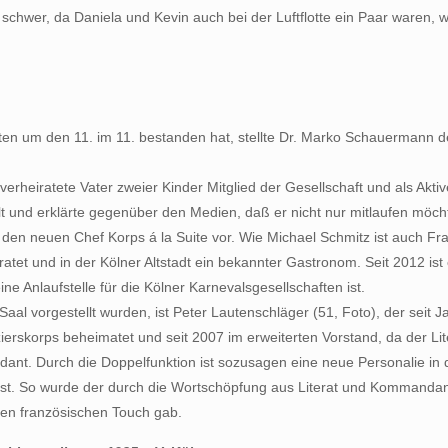
schwer, da Daniela und Kevin auch bei der Luftflotte ein Paar waren
tten um den 11. im 11. bestanden hat, stellte Dr. Marko Schauermann 
verheiratete Vater zweier Kinder Mitglied der Gesellschaft und als Akti
lt und erklärte gegenüber den Medien, daß er nicht nur mitlaufen möch
s den neuen Chef Korps á la Suite vor. Wie Michael Schmitz ist auch F
tet und in der Kölner Altstadt ein bekannter Gastronom. Seit 2012 ist er
e Anlaufstelle für die Kölner Karnevalsgesellschaften ist.
Saal vorgestellt wurden, ist Peter Lautenschläger (51, Foto), der seit
zierskorps beheimatet und seit 2007 im erweiterten Vorstand, da der Lite
. Durch die Doppelfunktion ist sozusagen eine neue Personalie in der
 ist. So wurde der durch die Wortschöpfung aus Literat und Kommandant
nen französischen Touch gab.