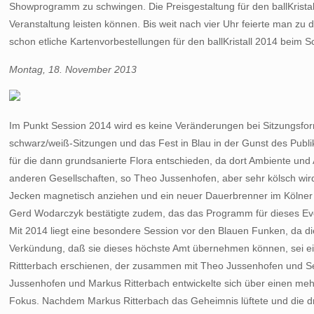
Showprogramm zu schwingen. Die Preisgestaltung für den ballKristall
Veranstaltung leisten können. Bis weit nach vier Uhr feierte man zu d
schon etliche Kartenvorbestellungen für den ballKristall 2014 beim 
Montag, 18. November 2013
Im Punkt Session 2014 wird es keine Veränderungen bei Sitzungsfor
schwarz/weiß-Sitzungen und das Fest in Blau in der Gunst des Publi
für die dann grundsanierte Flora entschieden, da dort Ambiente und
anderen Gesellschaften, so Theo Jussenhofen, aber sehr kölsch wird 
Jecken magnetisch anziehen und ein neuer Dauerbrenner im Kölner Ka
Gerd Wodarczyk bestätigte zudem, das das Programm für dieses Even
Mit 2014 liegt eine besondere Session vor den Blauen Funken, da die 
Verkündung, daß sie dieses höchste Amt übernehmen können, sei e
Rittterbach erschienen, der zusammen mit Theo Jussenhofen und Se
Jussenhofen und Markus Ritterbach entwickelte sich über einen mehr
Fokus. Nachdem Markus Ritterbach das Geheimnis lüftete und die dr