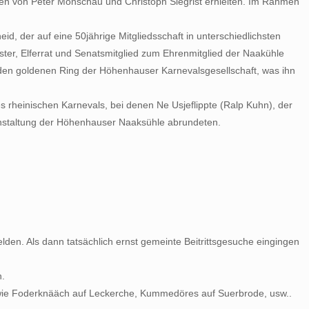
den von Peter Monschau und Christoph Siegrist erhielten. Im Rahmen
id, der auf eine 50jährige Mitgliedsschaft in unterschiedlichsten
er, Elferrat und Senatsmitglied zum Ehrenmitglied der Naakühle
s den goldenen Ring der Höhenhauser Karnevalsgesellschaft, was ihn
heinischen Karnevals, bei denen Ne Usjeflippte (Ralp Kuhn), der
anstaltung der Höhenhauser Naaksühle abrundeten.
lden. Als dann tatsächlich ernst gemeinte Beitrittsgesuche eingingen
n.
 Foderknääch auf Leckerche, Kummedöres auf Suerbrode, usw..