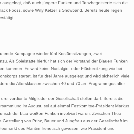
0 so ausgelegt, daß auch jüngere Funken und Tanzbegeisterte sich die
Bläck Fööss, sowie Willy Ketzer´s Showband. Bereits heute liegen
stätigt.
laufende Kampagne wieder fünf Kostümsitzungen, zwei
nzu. Als Spielstätte hierfür hat sich der Vorstand der Blauen Funken
n kommen. Es wird keine Nostalgie- oder Flüstersitzung wie bei
korps startet, ist für drei Jahre ausgelegt und wird sicherlich viele
ndere die Altersklassen zwischen 40 und 70 an. Programmgestalter
ei verdiente Mitglieder der Gesellschaft stellen darf. Bereits die
sammlung im August, sei auf einmal Festkomitee-Präsident Markus
unsch der blau-weißen Funken involviert waren. Zwischen Theo
 Gestellung von Prinz, Bauer und Jungfrau aus der Gesellschaft im
Heumarkt des Maritim frenetisch gewesen, wie Präsident und