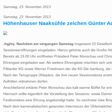
Samstag, 23. November 2013
Samstag, 23. November 2013
Höhenhauser Naaksühle zeichen Günter Ad
-hgj/nj- Nachdem am vergangen Samstag
insgesamt 23 Gesellscha
Sessioneeröffnungen eingeladen. Hierzu gehörte auch die Große Hö
Bereits ab 19.00 Uhr eröffneten Präsident Peter Monschau und Chr
Ehrengast eingeladen war. Als weitere Ehrengäste mischten sich unt
Flittarder KG sowie Werner Friedmann der die KG Die Isenburg, die 
Nach der Tanzgruppe Ühlepänz, die ihre neuen Sessionstänze erstma
Auftritten mitnehmen dürfen.
Anschließend erklärte Peter Monschau das kalt-warme Büffet für eröf
Hiernach sollte eigentlich die Vorstellung des Sessions- sowie Dame
Festkomitees eine Ehrung angekündigt hatte. So zeichnete Uwe Brüg
Nach dem karnevalistischen getanzten Intermezzo der Ühlemädcher,