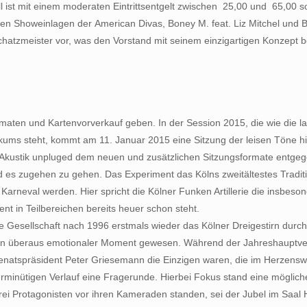
 ist mit einem moderaten Eintrittsentgelt zwischen  25,00 und  65,0
en Showeinlagen der American Divas, Boney M. feat. Liz Mitchel und 
Schatzmeister vor, was den Vorstand mit seinem einzigartigen Konzept be
maten und Kartenvorverkauf geben. In der Session 2015, die wie die 
kums steht, kommt am 11. Januar 2015 eine Sitzung der leisen Töne hi
 Akustik unpluged dem neuen und zusätzlichen Sitzungsformate entgege
es zugehen zu gehen. Das Experiment das Kölns zweitältestes Traditions
rneval werden. Hier spricht die Kölner Funken Artillerie die insbeso
t in Teilbereichen bereits heuer schon steht.
Gesellschaft nach 1996 erstmals wieder das Kölner Dreigestirn durch dr
in überaus emotionaler Moment gewesen. Während der Jahreshauptver
natspräsident Peter Griesemann die Einzigen waren, die im Herzensw
minütigen Verlauf eine Fragerunde. Hierbei Fokus stand eine mögliche
ei Protagonisten vor ihren Kameraden standen, sei der Jubel im Saal 