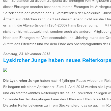
sich. So standen zu diesem Zeitpunkt die Ehrungen von Mitgliedern
dieser Ehrungen standen besondere interne Ehrungen im Vordergru
So zeichnete der Vorstand den 1. Vorsitzenden der Naaksühle Christo
Ämtern zurückblicken kann, darf seit diesem Abend nicht nur die Eh
ernannt, die Alterspräsident (1984-2000) Hans Breuer vornahm. Mit G
nicht nur hiermit auszeichnet, sondern auch alle anderen Mitglieder 
Nach den Ehrungen mit Verdienstnadeln und Ühlering, stand der Orde
Auftritt des Elferrates und vor dem Ende des Abendprogramms der Ge
Samstag, 23. November 2013
Lyskircher Junge haben neues Reiterkorp
Die Lyskircher Junge
haben nach 64jähriger Pause wieder ein Reit
Es begann mit einem Aprilscherz. Zum 1. April 2013 wurden alle Lysk
und ein stadtbekanntes Reiterkorps die neuen Lyskircher Kollegen w
So wurde bei der diesjährigen Feier des Elften em Elften tatsächlic
Die zehn Reiter bekamen zu ihrem Steckenpferd, das so auch im Rose