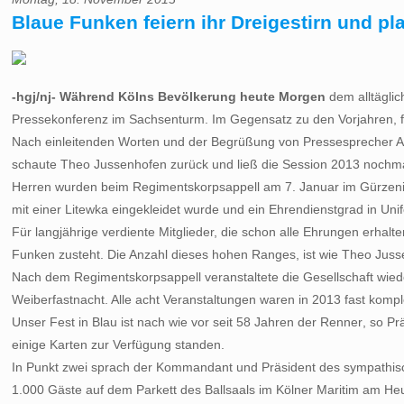
Blaue Funken feiern ihr Dreigestirn und pl
-hgj/nj- Während Kölns Bevölkerung heute Morgen
dem alltäglic
Pressekonferenz im Sachsenturm. Im Gegensatz zu den Vorjahren, fa
Nach einleitenden Worten und der Begrüßung von Pressesprecher Ar
schaute Theo Jussenhofen zurück und ließ die Session 2013 nochmal
Herren wurden beim Regimentskorpsappell am 7. Januar im Gürzenich
mit einer Litewka eingekleidet wurde und ein Ehrendienstgrad in Unif
Für langjährige verdiente Mitglieder, die schon alle Ehrungen erh
Funken zusteht. Die Anzahl dieses hohen Ranges, ist wie Theo Juss
Nach dem Regimentskorpsappell veranstaltete die Gesellschaft wiede
Weiberfastnacht. Alle acht Veranstaltungen waren in 2013 fast kompl
Unser Fest in Blau ist nach wie vor seit 58 Jahren der Renner,
einige Karten zur Verfügung standen.
In Punkt zwei sprach der Kommandant und Präsident des sympathische
1.000 Gäste auf dem Parkett des Ballsaals im Kölner Maritim am He