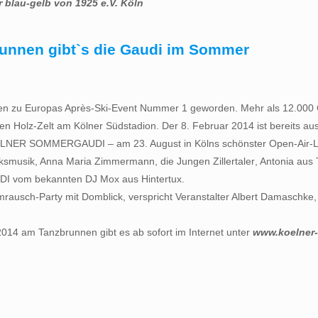
blau-gelb von 1925 e.V. Köln
nnen gibt`s die Gaudi im Sommer
ahren zu Europas Après-Ski-Event Nummer 1 geworden. Mehr als 12.000
en Holz-Zelt am Kölner Südstadion. Der 8. Februar 2014 ist bereits aus
AL KÖLNER SOMMERGAUDI – am 23. August in Kölns schönster Open-Air-
olksmusik, Anna Maria Zimmermann, die Jungen Zillertaler, Antonia au
I vom bekannten DJ Mox aus Hintertux.
mrausch-Party mit Domblick, verspricht Veranstalter Albert Damaschke
 am Tanzbrunnen gibt es ab sofort im Internet unter
www.koelner-