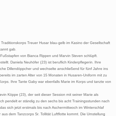
raditionskorps Treuer Husar blau-gelb im Kasino der Gesellschaft
kannt gab.
 Fußstapfen von Bianca Rippen und Marvin Steven schlüpft.
lt. Daniela Neuhöfer (23) ist beruflich Kinderpflegerin. Ihre
che Dillendöppcher und wechselte anschließend für fünf Jahre ins
a bereits im zarten Alter von 15 Monaten in Husaren-Uniform mit zu
Korps. Ihre Tante Gaby war ebenfalls Marie im Korps und tanzte von
vin Köppe (23), der seit dieser Session mit seiner Marie als
urch pendelt er ständig zu den sechs bis acht Trainingsstunden nach
das sich jetzt erstmals bis nach Aschermittwoch im Winterschlaf
aus dem Tanzcorps Sr. Tollität Luftflotte kommt. Die Umstellung