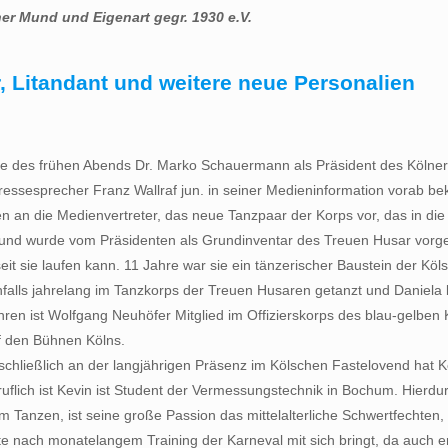
ner Mund und Eigenart gegr. 1930 e.V.
r, Litandant und weitere neue Personalien
fe des frühen Abends Dr. Marko Schauermann als Präsident des Kölner T
ressesprecher Franz Wallraf jun. in seiner Medieninformation vorab be
 an die Medienvertreter, das neue Tanzpaar der Korps vor, das in die
nd wurde vom Präsidenten als Grundinventar des Treuen Husar vorgestel
sie laufen kann. 11 Jahre war sie ein tänzerischer Baustein der Köls
 ebenfalls jahrelang im Tanzkorps der Treuen Husaren getanzt und Daniel
en ist Wolfgang Neuhöfer Mitglied im Offizierskorps des blau-gelben 
uf den Bühnen Kölns.
chließlich an der langjährigen Präsenz im Kölschen Fastelovend hat Ke
eruflich ist Kevin ist Student der Vermessungstechnik in Bochum. Hierd
 Tanzen, ist seine große Passion das mittelalterliche Schwertfechten, 
e nach monatelangem Training der Karneval mit sich bringt, da auch er 