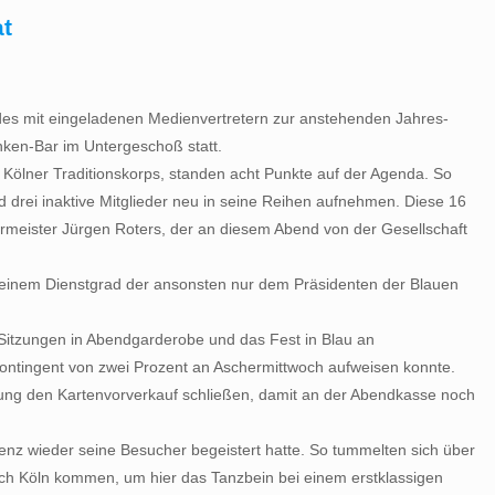
at
ndes mit eingeladenen Medienvertretern zur anstehenden Jahres-
nken-Bar im Untergeschoß statt.
ölner Traditionskorps, standen acht Punkte auf der Agenda. So
 drei inaktive Mitglieder neu in seine Reihen aufnehmen. Diese 16
rmeister Jürgen Roters, der an diesem Abend von der Gesellschaft
n, einem Dienstgrad der ansonsten nur dem Präsidenten der Blauen
itzungen in Abendgarderobe und das Fest in Blau an
enkontingent von zwei Prozent an Aschermittwoch aufweisen konnte.
altung den Kartenvorverkauf schließen, damit an der Abendkasse noch
renz wieder seine Besucher begeistert hatte. So tummelten sich über
ach Köln kommen, um hier das Tanzbein bei einem erstklassigen