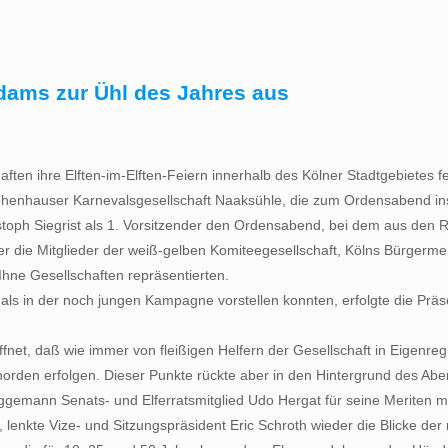
ams zur Ühl des Jahres aus
ften ihre Elften-im-Elften-Feiern innerhalb des Kölner Stadtgebietes f
henhauser Karnevalsgesellschaft Naaksühle, die zum Ordensabend i
istoph Siegrist als 1. Vorsitzender den Ordensabend, bei dem aus de
er die Mitglieder der weiß-gelben Komiteegesellschaft, Kölns Bürgerme
Ihne Gesellschaften repräsentierten.
ls in der noch jungen Kampagne vorstellen konnten, erfolgte die Präsen
fnet, daß wie immer von fleißigen Helfern der Gesellschaft in Eigenreg
norden erfolgen. Dieser Punkte rückte aber in den Hintergrund des Abe
gemann Senats- und Elferratsmitglied Udo Hergat für seine Meriten mi
 lenkte Vize- und Sitzungspräsident Eric Schroth wieder die Blicke de