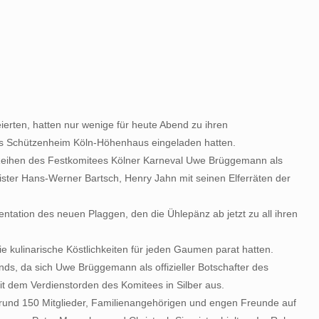
eierten, hatten nur wenige für heute Abend zu ihren
ns Schützenheim Köln-Höhenhaus eingeladen hatten.
n Reihen des Festkomitees Kölner Karneval Uwe Brüggemann als
ister Hans-Werner Bartsch, Henry Jahn mit seinen Elferräten der
tation des neuen Plaggen, den die Ühlepänz ab jetzt zu all ihren
ie kulinarische Köstlichkeiten für jeden Gaumen parat hatten.
nds, da sich Uwe Brüggemann als offizieller Botschafter des
t dem Verdienstorden des Komitees in Silber aus.
r rund 150 Mitglieder, Familienangehörigen und engen Freunde auf