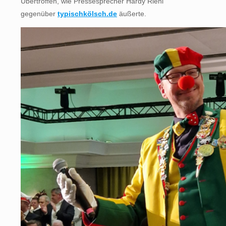
Übertroffen, wie Pressesprecher Hardy Riehl
gegenüber
typischkölsch.de
äußerte.