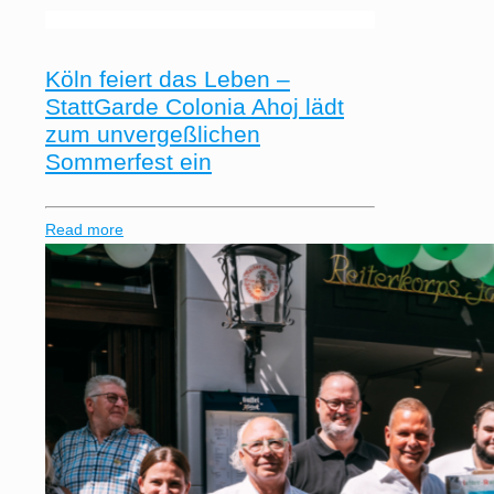
Köln feiert das Leben –
StattGarde Colonia Ahoj lädt
zum unvergeßlichen
Sommerfest ein
Read more