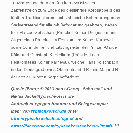
Tanzkorps und dem großen karnevalistischen
Zapfenstreich zum Ende des diesjährige Korpsappells des
fünften Traditionskorps noch zahlreiche Beförderungen an.
Stellvertretend für alle mit Beförderung geehrten, stehen
hier Marcus Gottschalk (Protokoll Kölner Dreigestirn und
Allgemeines Protokoll im Festkomitee Kölner Karneval
sowie Schriftführer und Sitzungsleiter der Prinzen-Garde
Köln) und Christoph Kuckelkorn (Präsident des
Festkomitees Kölner Karneval), welche Hans Kölschbach
in den Dienstgrad eines Oberleutnant d.R. und Major d.R.
der des grün-roten Korps beförderte.
Quelle (Foto): © 2023 Hans-Georg „Schosch“ und
Niklas Jäckel/typischkölsch.de
Abdruck nur gegen Honorar und Belegexemplar
Mehr von
typischkölsch.de
unter
http://typischkoelsch.cologne/
und
https://facebook.com/typischkoelschkoeln/?ref=hl
!!!