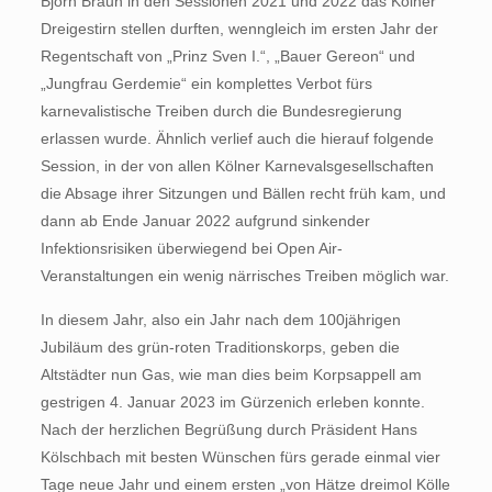
Björn Braun in den Sessionen 2021 und 2022 das Kölner
Dreigestirn stellen durften, wenngleich im ersten Jahr der
Regentschaft von „Prinz Sven I.“, „Bauer Gereon“ und
„Jungfrau Gerdemie“ ein komplettes Verbot fürs
karnevalistische Treiben durch die Bundesregierung
erlassen wurde. Ähnlich verlief auch die hierauf folgende
Session, in der von allen Kölner Karnevalsgesellschaften
die Absage ihrer Sitzungen und Bällen recht früh kam, und
dann ab Ende Januar 2022 aufgrund sinkender
Infektionsrisiken überwiegend bei Open Air-
Veranstaltungen ein wenig närrisches Treiben möglich war.
In diesem Jahr, also ein Jahr nach dem 100jährigen
Jubiläum des grün-roten Traditionskorps, geben die
Altstädter nun Gas, wie man dies beim Korpsappell am
gestrigen 4. Januar 2023 im Gürzenich erleben konnte.
Nach der herzlichen Begrüßung durch Präsident Hans
Kölschbach mit besten Wünschen fürs gerade einmal vier
Tage neue Jahr und einem ersten „von Hätze dreimol Kölle