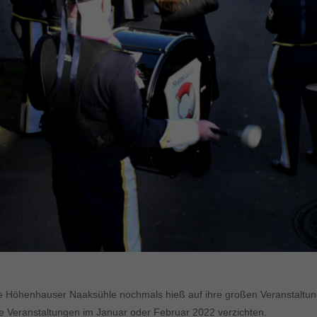
e Höhenhauser Naaksühle nochmals hieß auf ihre großen Veranstaltunge
 Veranstaltungen im Januar oder Februar 2022 verzichten.