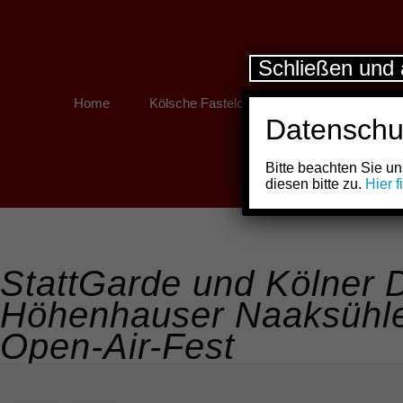
Schließen und 
Home
Kölsche Fastelovend
Kölner Links
Datenschu
Bitte beachten Sie 
diesen bitte zu.
Hier 
StattGarde und Kölner D
Höhenhauser Naaksühle
Open-Air-Fest