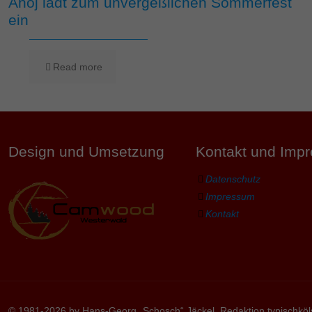
Ahoj lädt zum unvergeßlichen Sommerfest
ein
Read more
Design und Umsetzung
Kontakt und Imp
Datenschutz
Impressum
Kontakt
© 1981-2026 by Hans-Georg „Schosch“ Jäckel, Redaktion typischköl