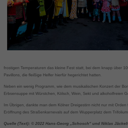
frostigen Temperaturen das kleine Fest statt, bei dem knapp über 1
Pavillons, die fleißige Helfer hierfür hegerichtet hatten.
Neben ein wenig Programm, wie dem musikalischen Konzert der Bordk
Erbsensuppe mit Würstchen, Kölsch, Wein, Sekt und alkoholfreien G
Im Übrigen, dankte man dem Kölner Dreigestirn nicht nur mit Orden 
Eröffnung des Straßenkarnevals auf dem Wupperplatz dem Trifolium
Quelle (Text): © 2022 Hans-Georg „Schosch“ und Niklas Jäckel