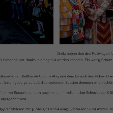
Direkt neben den drei Festwagen f
00 Höhenhauser Naaksühle begrüßt werden konnten. Ein wenig Schutz vo
apelle der StattGarde Colonia Ahoj und dem Besuch des Kölner Dreiges
etränken gesorgt, so daß dies laufenden Session dennoch einen schön
für ihren Besuch, sondern auch mit dem traditionellen Scheck über € 
 übergeben wird.
/typischkölsch.de; (Foto/s): Hans-Georg „Schosch“ und Niklas J