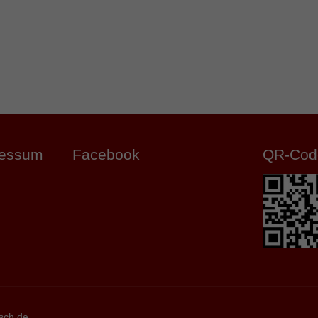
ressum
Facebook
QR-Cod
sch.de