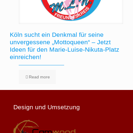
Köln sucht ein Denkmal für seine
unvergessene „Mottoqueen“ – Jetzt
Ideen für den Marie-Luise-Nikuta-Platz
einreichen!
Read more
Design und Umsetzung