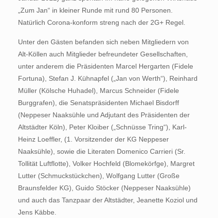
„Zum Jan“ in kleiner Runde mit rund 80 Personen.
Natürlich Corona-konform streng nach der 2G+ Regel.
Unter den Gästen befanden sich neben Mitgliedern von
Alt-Köllen auch Mitglieder befreundeter Gesellschaften,
unter anderem die Präsidenten Marcel Hergarten (Fidele
Fortuna), Stefan J. Kühnapfel („Jan von Werth“), Reinhard
Müller (Kölsche Huhadel), Marcus Schneider (Fidele
Burggrafen), die Senatspräsidenten Michael Bisdorff
(Neppeser Naaksühle und Adjutant des Präsidenten der
Altstädter Köln), Peter Kloiber („Schnüsse Tring“), Karl-
Heinz Loeffler, (1. Vorsitzender der KG Neppeser
Naaksühle), sowie die Literaten Domenico Carrieri (Sr.
Tollität Luftflotte), Volker Hochfeld (Blomekörfge), Margret
Lutter (Schmuckstückchen), Wolfgang Lutter (Große
Braunsfelder KG), Guido Stöcker (Neppeser Naaksühle)
und auch das Tanzpaar der Altstädter, Jeanette Koziol und
Jens Käbbe.