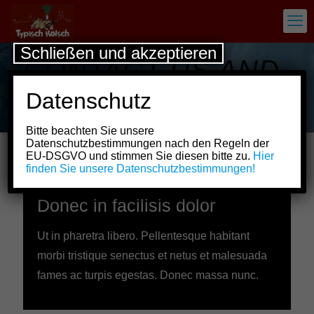
Schließen und akzeptieren
CONTACT US AND
BOOK A TRIP
Datenschutz
TODAY
Bitte beachten Sie unsere
Datenschutzbestimmungen nach den Regeln der
EU-DSGVO und stimmen Sie diesen bitte zu.
Hier
finden Sie unsere Datenschutzbestimmungen!
Donec in facilisis dolor
Ut in pharetra libero. Pellentesque habitant
morbi tristique senectus et netus et malesuada
fames ac turpis egestas. Donec massa nunc.