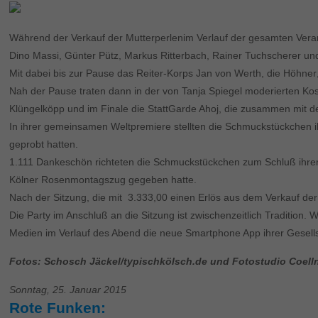
Während der Verkauf der Mutterperlenim Verlauf der gesamten Vera
Dino Massi, Günter Pütz, Markus Ritterbach, Rainer Tuchscherer und
Mit dabei bis zur Pause das Reiter-Korps Jan von Werth, die Höhner
Nah der Pause traten dann in der von Tanja Spiegel moderierten Kostü
Klüngelköpp und im Finale die StattGarde Ahoj, die zusammen mit
In ihrer gemeinsamen Weltpremiere stellten die Schmuckstückchen i
geprobt hatten.
1.111 Dankeschön richteten die Schmuckstückchen zum Schluß ihrer
Kölner Rosenmontagszug gegeben hatte.
Nach der Sitzung, die mit  3.333,00 einen Erlös aus dem Verkauf de
Die Party im Anschluß an die Sitzung ist zwischenzeitlich Tradition
Medien im Verlauf des Abend die neue Smartphone App ihrer Gesellsc
Fotos: Schosch Jäckel/typischkölsch.de und Fotostudio Coell
Sonntag, 25. Januar 2015
Rote Funken: