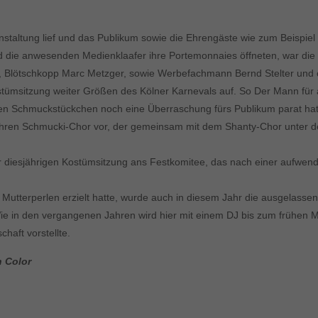
nstaltung lief und das Publikum sowie die Ehrengäste wie zum Beisp
 die anwesenden Medienklaafer ihre Portemonnaies öffneten, war die 
, Blötschkopp Marc Metzger, sowie Werbefachmann Bernd Stelter und c
msitzung weiter Größen des Kölner Karnevals auf. So Der Mann für alle 
 den Schmuckstückchen noch eine Überraschung fürs Publikum parat hat
hren Schmucki-Chor vor, der gemeinsam mit dem Shanty-Chor unter der
 diesjährigen Kostümsitzung ans Festkomitee, das nach einer aufwen
r Mutterperlen erzielt hatte, wurde auch in diesem Jahr die ausgelasse
. Wie in den vergangenen Jahren wird hier mit einem DJ bis zum frühen 
haft vorstellte.
n Color