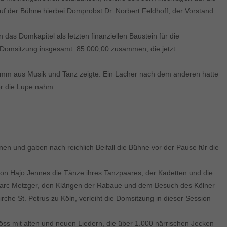
 auf der Bühne hierbei Domprobst Dr. Norbert Feldhoff, der Vorstand
as Domkapitel als letzten finanziellen Baustein für die
Domsitzung insgesamt  85.000,00 zusammen, die jetzt
gramm aus Musik und Tanz zeigte. Ein Lacher nach dem anderen hatte
ter die Lupe nahm.
en und gaben nach reichlich Beifall die Bühne vor der Pause für die
on Hajo Jennes die Tänze ihres Tanzpaares, der Kadetten und die
Marc Metzger, den Klängen der Rabaue und dem Besuch des Kölner
he St. Petrus zu Köln, verleiht die Domsitzung in dieser Session
öss mit alten und neuen Liedern, die über 1.000 närrischen Jecken