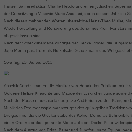
Pariser Satireredaktion Charlie Hebdo und einen jüdischen Supermarkt
der Domsitzung e.V. sowie Mario Anastasi, der in diesem Jahr die Sitz
Nach diesen mahnenden Worten überreichte Heinz-Theo Müller, Mario 
Wiederherstellung und Renovierung des Johannes Klein-Fensters im
abgeschlossen sind.
Nach der Scheckübergabe kündigte der Decke Pidder, die Bürgergar
Jupp Menth parat, der als Ne kölsche Schutzmann das Weltgeschehen
Sonntag, 25. Januar 2015
Anschließend stimmten die Musiker von Hanak das Publikum mit ihr
Goldene Hellige Knäächte und Mägde der Lyskircher Junge sowie die 
Nach der Pause marschierte das jecke Auditorium zu den Klängen d
Musik des Regimentsspielmannszuges des grün-gelben Traditionskor
Dreigestirns, die die Glockenstube des Kölner Doms als Bühnenbild 
einen Orden der das genannte Motto auf dem Decke Pitter widerspie
Nach dem Auszug von Prinz, Bauer und Jungfrau samt Equipe, begeiste