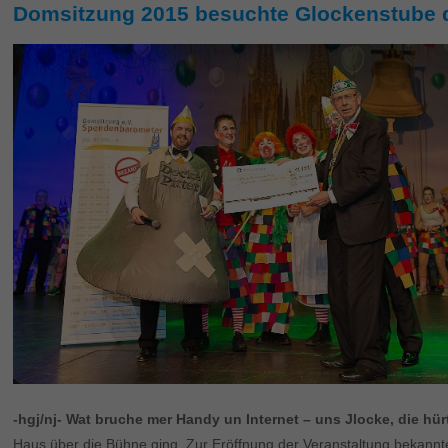
Domsitzung 2015 besuchte Glockenstube 
-hgj/nj- Wat bruche mer Handy un Internet – uns Jlocke, die hürt
Haus über die Bühne ging. Zur Eröffnung der Veranstaltung bekannte