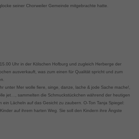
glocke seiner Chorweiler Gemeinde mitgebrachte hatte.
 15.00 Uhr in der Kölschen Hofburg und zugleich Herberge der
Wochen ausverkauft, was zum einen für Qualität spricht und zum
en.
 unter Mer wolle fiere, singe, danze, lache & jode Sache mache!,
n Kölle jet…, sammelten die Schmuckstückchen während der heutigen
 ein Lächeln auf das Gesicht zu zaubern. O-Ton Tanja Spiegel:
 Kinder auf ihrem harten Weg. Sie soll den Kindern ihre Ängste