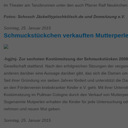
im Theater am Tanzbrunnen unter den auch Pfarrer Ralf Neukirchen 
Fotos: Schosch Jäckel/typischkölsch.de und Domsitzung e.V.
Sonntag, 25. Januar 2015
Schmuckstückchen verkauften Mutterperle
-hgj/nj- Zur sechsten Kostümsitzung der Schmuckstücken 2008 
Gesellschaft stattfand. Nach den erfolgreichen Sitzungen der verga
anderen darüber eine Aussage darüber gibt, das sich die Damen um P
Seit ihrer Gründung vor sieben Jahren fördert und unterstützt die Da
an den Förderverein krebskranker Kinder e.V. geht. Mit ihrer Unters
Kostümsitzung im Pullman Cologne durch den Verkauf von Mutterper
Sogenannte Mutperlen erhalten die Kinder für jede Untersuchung od
nehmen und neuen Mut geben.
Sonntag, 25. Januar 2015