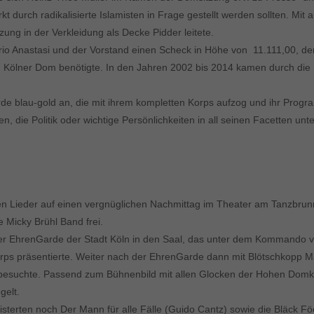
 durch radikalisierte Islamisten in Frage gestellt werden sollten. Mit
ung in der Verkleidung als Decke Pidder leitete.
Anastasi und der Vorstand einen Scheck in Höhe von  11.111,00, den d
 Kölner Dom benötigte. In den Jahren 2002 bis 2014 kamen durch die 
de blau-gold an, die mit ihrem kompletten Korps aufzog und ihr Pro
, die Politik oder wichtige Persönlichkeiten in all seinen Facetten un
en Lieder auf einen vergnüglichen Nachmittag im Theater am Tanzbrunn
Micky Brühl Band frei.
er EhrenGarde der Stadt Köln in den Saal, das unter dem Kommando v
ps präsentierte. Weiter nach der EhrenGarde dann mit Blötschkopp 
besuchte. Passend zum Bühnenbild mit allen Glocken der Hohen Domkirc
gelt.
rten noch Der Mann für alle Fälle (Guido Cantz) sowie die Bläck Fö