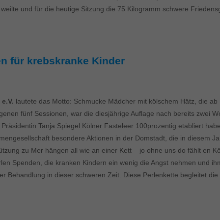
weilte und für die heutige Sitzung die 75 Kilogramm schwere Friedens
n für krebskranke Kinder
e.V.
lautete das Motto: Schmucke Mädcher mit kölschem Hätz, die ab
ngenen fünf Sessionen, war die diesjährige Auflage nach bereits zwei 
räsidentin Tanja Spiegel Kölner Fasteleer 100prozentig etabliert hab
mengesellschaft besondere Aktionen in der Domstadt, die in diesem Jahr
tützung zu Mer hängen all wie an einer Kett – jo ohne uns do fählt e
len Spenden, die kranken Kindern ein wenig die Angst nehmen und ihm
er Behandlung in dieser schweren Zeit. Diese Perlenkette begleitet die