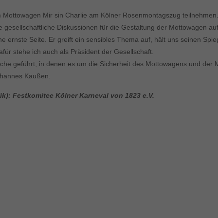
 Mottowagen Mir sin Charlie am Kölner Rosenmontagszug teilnehmen
le gesellschaftliche Diskussionen für die Gestaltung der Mottowagen au
seine ernste Seite. Er greift ein sensibles Thema auf, hält uns seinen S
r stehe ich auch als Präsident der Gesellschaft.
äche geführt, in denen es um die Sicherheit des Mottowagens und der
 Johannes Kaußen.
fik): Festkomitee Kölner Karneval von 1823 e.V.