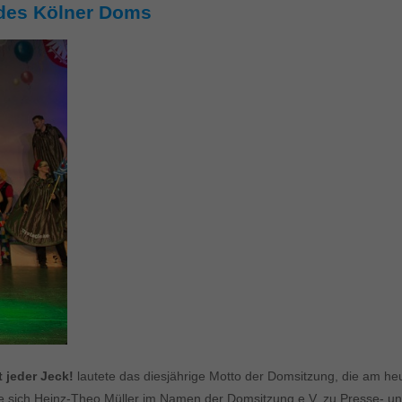
des Kölner Doms
 jeder Jeck!
lautete das diesjährige Motto der Domsitzung, die am h
 sich Heinz-Theo Müller im Namen der Domsitzung e.V. zu Presse- und 