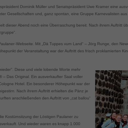
präsident Dominik Müller und Senatspräsident Uwe Kramer eine ausve
ter Gesellschaften und, ganz spontan, eine Gruppe Karnevalisten aus 
elt dieser Abend noch eine Überraschung bereit. Nach ihrem Auftritt übe
zgruppe“.
 Paulaner-Webseite. Mit „Dä Tuppes vum Land“ – Jörg Runge, den New
hepunkt der Veranstaltung war der Auftritt des frisch proklamierten K
ieder“. Diese und viele lobende Worte mehr
 – Das Original. Ein ausverkaufter Saal voller
 Cologne Hotel. Ein besonderer Höhepunkt war der
stirn. Nach ihrem Auftritt erhielten die Pänz je
rften anschließenden den Auftritt von „cat ballou“
 die Kostümsitzung der Löstigen Paulaner zu
usverkauft. Und wieder waren es knapp 1.000