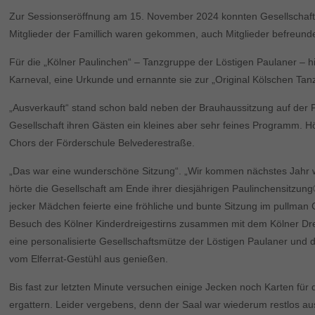
Zur Sessionseröffnung am 15. November 2024 konnten Gesellschafts
Mitglieder der Famillich waren gekommen, auch Mitglieder befreunde
Für die „Kölner Paulinchen“ – Tanzgruppe der Löstigen Paulaner – hi
Karneval, eine Urkunde und ernannte sie zur „Original Kölschen Tan
„Ausverkauft“ stand schon bald neben der Brauhaussitzung auf der
Gesellschaft ihren Gästen ein kleines aber sehr feines Programm. Hö
Chors der Förderschule Belvederestraße.
„Das war eine wunderschöne Sitzung“. „Wir kommen nächstes Jahr w
hörte die Gesellschaft am Ende ihrer diesjährigen Paulinchensitzung®
jecker Mädchen feierte eine fröhliche und bunte Sitzung im pullman
Besuch des Kölner Kinderdreigestirns zusammen mit dem Kölner Dreige
eine personalisierte Gesellschaftsmütze der Löstigen Paulaner und du
vom Elferrat-Gestühl aus genießen.
Bis fast zur letzten Minute versuchen einige Jecken noch Karten für
ergattern. Leider vergebens, denn der Saal war wiederum restlos a