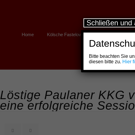
Schließen und 
Home
Kölsche Fastelovend
Kölner Links
Datenschu
Bitte beachten Sie 
diesen bitte zu.
Hier 
Löstige Paulaner KKG v
eine erfolgreiche Sessi