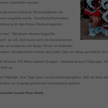
stens unterhalten wurden.
 bei ihrem Auftritt zu Ehrenmitglieder der
ahren vergeben wurde. Gesellschaftspräsident
tützung für das Kölner Kinderdreigestirn.
cht hier“. Mit diesen Worten begrüßte
r Tant“; so voll, daß kaum noch ein Durchkommen
ner ist inzwischen ein fester Termin im Kalender.
anderer Gesellschaften freuen sich jedes Jahr auf diese gemütliche So
ft mit einer 150 Mann starken Gruppe – bestehend aus Fußgruppe, de
Köln an.
es Highlight. Drei Tage zuvor wurde bekanntgegeben, daß sie beim die
 Jecken am Zugweg gebührend und lautstark gefeiert.
Backofen sowie Peter Seele