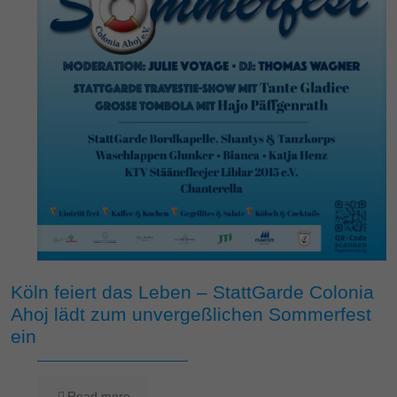
Köln feiert das Leben – StattGarde Colonia
Ahoj lädt zum unvergeßlichen Sommerfest
ein
Read more