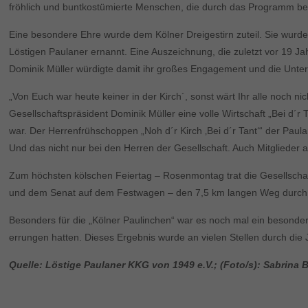
fröhlich und buntkostümierte Menschen, die durch das Programm be
Eine besondere Ehre wurde dem Kölner Dreigestirn zuteil. Sie wurden
Löstigen Paulaner ernannt. Eine Auszeichnung, die zuletzt vor 19 J
Dominik Müller würdigte damit ihr großes Engagement und die Unters
„Von Euch war heute keiner in der Kirch´, sonst wärt Ihr alle noch ni
Gesellschaftspräsident Dominik Müller eine volle Wirtschaft „Bei d´
war. Der Herrenfrühschoppen „Noh d´r Kirch ‚Bei d´r Tant‘“ der Paula
Und das nicht nur bei den Herren der Gesellschaft. Auch Mitglieder 
Zum höchsten kölschen Feiertag – Rosenmontag trat die Gesellscha
und dem Senat auf dem Festwagen – den 7,5 km langen Weg durch 
Besonders für die „Kölner Paulinchen“ war es noch mal ein besonder
errungen hatten. Dieses Ergebnis wurde an vielen Stellen durch die
Quelle: Löstige Paulaner KKG von 1949 e.V.; (Foto/s): Sabrina 