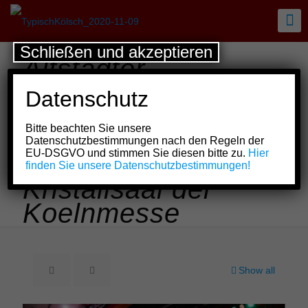
Schließen und akzeptieren
Altstädter
Miljösitzung: Ein
Datenschutz
Abend voller
Bitte beachten Sie unsere
Frohsinn und
Datenschutzbestimmungen nach den Regeln der
EU-DSGVO und stimmen Sie diesen bitte zu.
Hier
Tradition im
finden Sie unsere Datenschutzbestimmungen!
Kristallsaal der
Koelnmesse
Show all