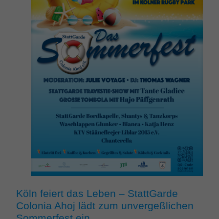
Köln feiert das Leben – StattGarde
Colonia Ahoj lädt zum unvergeßlichen
Sommerfest ein