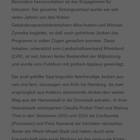
Besonders hervorzuheben ist das Engagement für
Inklusion: Der gesamte Sitzungsverlauf wurde wie seit
vielen Jahren von den Kölner
Gebärdensprachdolmetschern Aline Ackers und Michael
Zymelka begleitet, so daß auch gehörlose Jecken das
Programm in vollen Zügen genießen konnten. Diese
Initiative, unterstützt vom Landschaftsverband Rheinland
(LVR), ist seit Jahren fester Bestandteil der Miljösitzung
und wurde vom Publikum mit großem Applaus gewürdigt.
Der prall gefüllte Saal begrüßte feierfreudige Jecken aus
nah und fern, sozusagen von Köln bis Hamburg, da zwei
ursprünglich aus Koblenz stammende Jecken den weiten
Weg aus der Hansestadt in die Domstadt antraten. In ihrer
Heimatstadt verkörperten Claudia Probst-Thiel und Markus
Thiel in den Sessionen 2010 und 2014 als Confluentia
(Prinzessin) und Prinz Karneval die höchsten närrischen
Ämter der Rhein-Mosel-Stadt und haben durch eine
Freundschaft eine enge Bindung an das grön-rude Korps.