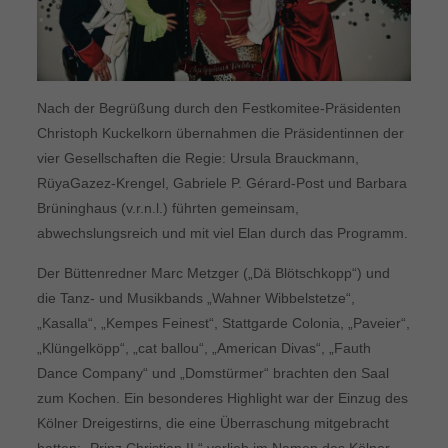
Nach der Begrüßung durch den Festkomitee-Präsidenten
Christoph Kuckelkorn übernahmen die Präsidentinnen der
vier Gesellschaften die Regie: Ursula Brauckmann,
RüyaGazez-Krengel, Gabriele P. Gérard-Post und Barbara
Brüninghaus (v.r.n.l.) führten gemeinsam,
abwechslungsreich und mit viel Elan durch das Programm.
Der Büttenredner Marc Metzger („Dä Blötschkopp“) und
die Tanz- und Musikbands „Wahner Wibbelstetze“,
„Kasalla“, „Kempes Feinest“, Stattgarde Colonia, „Paveier“,
„Klüngelköpp“, „cat ballou“, „American Divas“, „Fauth
Dance Company“ und „Domstürmer“ brachten den Saal
zum Kochen. Ein besonderes Highlight war der Einzug des
Kölner Dreigestirns, die eine Überraschung mitgebracht
hatten: „Prinz Christian II.“ verlieh im Namen des Kölner