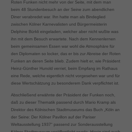
Roten Funken nicht mehr von der Seite, mit dem man
beim 48 Stundenbesuch an der Seine zum abendlichen
Diner verabredet war. Ihn hatte man als Bindeglied
zwischen Kölner Karnevalisten und Bürgermeisterin
Delphine Bürkli eingeladen, welcher aber nicht wußte was
ihn mit dem Besuch erwartete. Nach dem Kennenlernen
beim gemeinsamen Essen war wohl die Atmosphäre für
den Diplomaten so locker, das er bis zur Abreise der Roten
Funken an deren Seite blieb. Zudem hielt er, wie Präsident
Heinz-Günther Hunold verriet, beim Empfang im Rathaus
eine Rede, welche eigentlich nicht vorgesehen war und für
diese Wertschätzung zu besonderem Dank verpflichtet ist.
Abschließend erwähnte der Präsident der Funken noch,
daß zu dieser Thematik passend durch Mario Kramp als
Direktor des Kölnischen Stadtmuseums das Buch „Köln an
der Seine: Der Kölner Pavillon auf der Pariser
Weltausstellung 1937“ passend zur Sonderausstellung
Kölner Stadtmuseum veröffentlicht wurde. Hierin sind auch