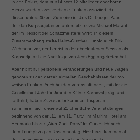
in den Fokus, dem nun14 statt 12 Mitglieder angehören.
Hierzu wurden zwei verdiente Funken assoziiert, die
diesen unterstützen. Zum eine ist dies Dr. Ludger Paas,
der den Korpsadjutanten unterstützt sowie Michael Morant,
der im Ressort der Schatzmeisterei wirkt. In diesem
Zusammenhang stellte Heinz-Günther Hunold auch Dirk
Wichmann vor, der bereist in der abgelaufenen Session als
Korpsadjutant die Nachfolge von Jens Egg angetreten hat.
Aber nicht nur personelle Veränderungen und neue Wagen
gehören zu den derzeit aktuellen Geschehnissen der rot-
weißen Funken. Auch bei den Veranstaltungen, mit der die
Gesellschaft Jahr für Jahr den Kölner Karneval prägt und
fortführt, haben Zuwachs bekommen. Insgesamt
summieren sich diese auf 21 öffentliche Veranstaltungen,
beginnend von der „11. em 11. Party“ im Maritim Hotel am
Heumarkt bis zur „After Zoch Party“ im Gürzenich nach
dem Triumphzug an Rosenmontag. Hier hinzu kommen ab
der vor wenigen Tagen gestarteten Session die