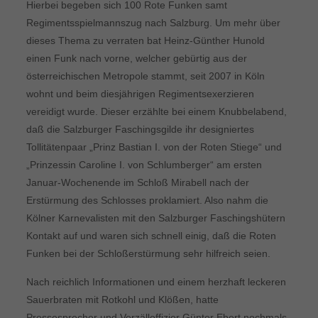
Hierbei begeben sich 100 Rote Funken samt
Regimentsspielmannszug nach Salzburg. Um mehr über
dieses Thema zu verraten bat Heinz-Günther Hunold
einen Funk nach vorne, welcher gebürtig aus der
österreichischen Metropole stammt, seit 2007 in Köln
wohnt und beim diesjährigen Regimentsexerzieren
vereidigt wurde. Dieser erzählte bei einem Knubbelabend,
daß die Salzburger Faschingsgilde ihr designiertes
Tollitätenpaar „Prinz Bastian I. von der Roten Stiege“ und
„Prinzessin Caroline I. von Schlumberger“ am ersten
Januar-Wochenende im Schloß Mirabell nach der
Erstürmung des Schlosses proklamiert. Also nahm die
Kölner Karnevalisten mit den Salzburger Faschingshütern
Kontakt auf und waren sich schnell einig, daß die Roten
Funken bei der Schloßerstürmung sehr hilfreich seien.
Nach reichlich Informationen und einem herzhaft leckeren
Sauerbraten mit Rotkohl und Klößen, hatte
Pressesprecher und Verzälloffizier Günter Ebert nochmals