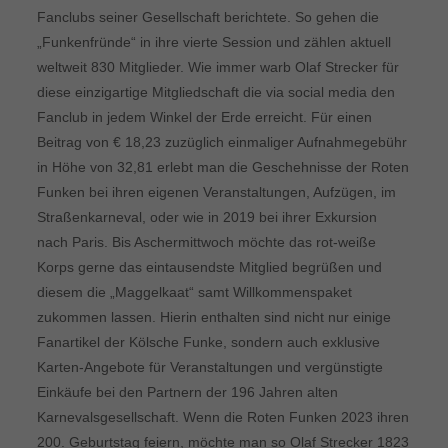
Fanclubs seiner Gesellschaft berichtete. So gehen die
„Funkenfründe“ in ihre vierte Session und zählen aktuell
weltweit 830 Mitglieder. Wie immer warb Olaf Strecker für
diese einzigartige Mitgliedschaft die via social media den
Fanclub in jedem Winkel der Erde erreicht. Für einen
Beitrag von € 18,23 zuzüglich einmaliger Aufnahmegebühr
in Höhe von 32,81 erlebt man die Geschehnisse der Roten
Funken bei ihren eigenen Veranstaltungen, Aufzügen, im
Straßenkarneval, oder wie in 2019 bei ihrer Exkursion
nach Paris. Bis Aschermittwoch möchte das rot-weiße
Korps gerne das eintausendste Mitglied begrüßen und
diesem die „Maggelkaat“ samt Willkommenspaket
zukommen lassen. Hierin enthalten sind nicht nur einige
Fanartikel der Kölsche Funke, sondern auch exklusive
Karten-Angebote für Veranstaltungen und vergünstigte
Einkäufe bei den Partnern der 196 Jahren alten
Karnevalsgesellschaft. Wenn die Roten Funken 2023 ihren
200. Geburtstag feiern, möchte man so Olaf Strecker 1823