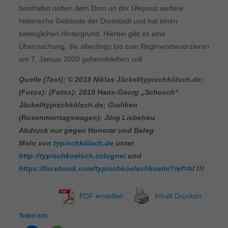
beinhaltet neben dem Dom un der Ülepooz weitere
historische Gebäude der Domstadt und hat einen
beweglichen Hintergrund. Hierbei gibt es eine
Überraschung, die allerdings bis zum Regimentsexerzieren
am 7. Januar 2020 geheimbleiben soll.
Quelle (Text): © 2019 Niklas Jäckel/typischkölsch.de;
(Fotos): (Fotos): 2019 Hans-Georg „Schosch“
Jäckel/typischkölsch.de
; Grafiken
(Rosenmontagswagen): Jörg Liebetreu
Abdruck nur gegen Honorar und Beleg
Mehr von
typischkölsch.de
unter
http://typischkoelsch.cologne/
und
https://facebook.com/typischkoelschkoeln/?ref=hl
!!!
PDF erstellen
Inhalt Drucken
Teilen mit: