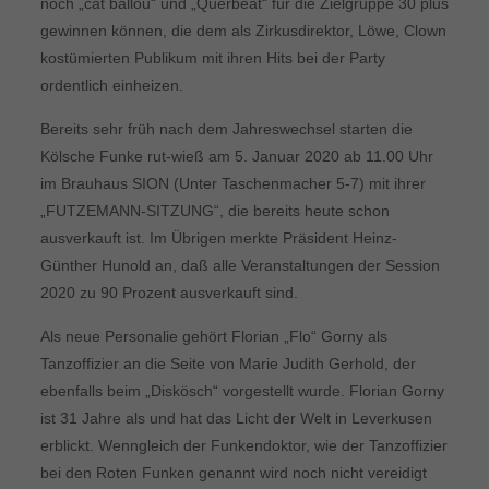
noch „cat ballou“ und „Querbeat“ für die Zielgruppe 30 plus
gewinnen können, die dem als Zirkusdirektor, Löwe, Clown
kostümierten Publikum mit ihren Hits bei der Party
ordentlich einheizen.
Bereits sehr früh nach dem Jahreswechsel starten die
Kölsche Funke rut-wieß am 5. Januar 2020 ab 11.00 Uhr
im Brauhaus SION (Unter Taschenmacher 5-7) mit ihrer
„FUTZEMANN-SITZUNG“, die bereits heute schon
ausverkauft ist. Im Übrigen merkte Präsident Heinz-
Günther Hunold an, daß alle Veranstaltungen der Session
2020 zu 90 Prozent ausverkauft sind.
Als neue Personalie gehört Florian „Flo“ Gorny als
Tanzoffizier an die Seite von Marie Judith Gerhold, der
ebenfalls beim „Diskösch“ vorgestellt wurde. Florian Gorny
ist 31 Jahre als und hat das Licht der Welt in Leverkusen
erblickt. Wenngleich der Funkendoktor, wie der Tanzoffizier
bei den Roten Funken genannt wird noch nicht vereidigt