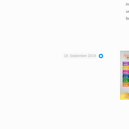
i
u
f
18. September 2019