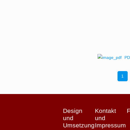
PD
1
Design
Kontakt
und
und
Umsetzung
Impressum