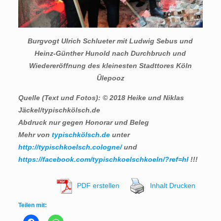
Burgvogt Ulrich Schlueter mit Ludwig Sebus und
Heinz-Günther Hunold nach Durchbruch
und
Wiedereröffnung des kleinesten Stadttores Köln
Ülepooz
Quelle (Text und Fotos): © 2018 Heike und Niklas
Jäckel/typischkölsch.de
Abdruck nur gegen Honorar und Beleg
Mehr von
typischkölsch.de
unter
http://typischkoelsch.cologne/
und
https://facebook.com/typischkoelschkoeln/?ref=hl
!!!
PDF erstellen
Inhalt Drucken
Teilen mit: