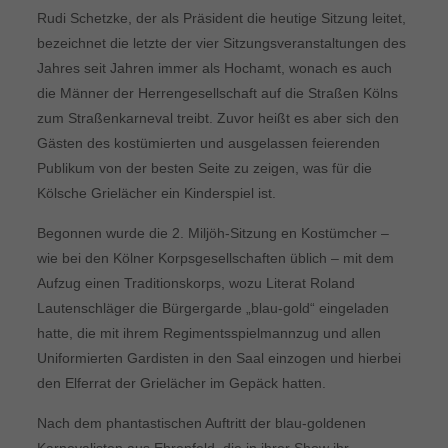
Rudi Schetzke, der als Präsident die heutige Sitzung leitet,
bezeichnet die letzte der vier Sitzungsveranstaltungen des
Jahres seit Jahren immer als Hochamt, wonach es auch
die Männer der Herrengesellschaft auf die Straßen Kölns
zum Straßenkarneval treibt. Zuvor heißt es aber sich den
Gästen des kostümierten und ausgelassen feierenden
Publikum von der besten Seite zu zeigen, was für die
Kölsche Grielächer ein Kinderspiel ist.
Begonnen wurde die 2. Miljöh-Sitzung en Kostümcher –
wie bei den Kölner Korpsgesellschaften üblich – mit dem
Aufzug einen Traditionskorps, wozu Literat Roland
Lautenschläger die Bürgergarde „blau-gold“ eingeladen
hatte, die mit ihrem Regimentsspielmannzug und allen
Uniformierten Gardisten in den Saal einzogen und hierbei
den Elferrat der Grielächer im Gepäck hatten.
Nach dem phantastischen Auftritt der blau-goldenen
Karnevalisten aus Ehrenfeld, die in ihrer Show ihr