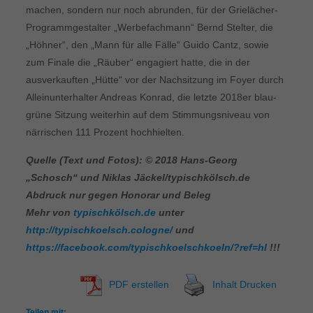
machen, sondern nur noch abrunden, für der Grielächer-
Programmgestalter „Werbefachmann“ Bernd Stelter, die
„Höhner“, den „Mann für alle Fälle“ Guido Cantz, sowie
zum Finale die „Räuber“ engagiert hatte, die in der
ausverkauften „Hütte“ vor der Nachsitzung im Foyer durch
Alleinunterhalter Andreas Konrad, die letzte 2018er blau-
grüne Sitzung weiterhin auf dem Stimmungsniveau von
närrischen 111 Prozent hochhielten.
Quelle (Text und Fotos): © 2018 Hans-Georg
„Schosch“ und Niklas Jäckel/typischkölsch.de
Abdruck nur gegen Honorar und Beleg
Mehr von
typischkölsch.de
unter
http://typischkoelsch.cologne/
und
https://facebook.com/typischkoelschkoeln/?ref=hl
!!!
PDF erstellen
Inhalt Drucken
Teilen mit: