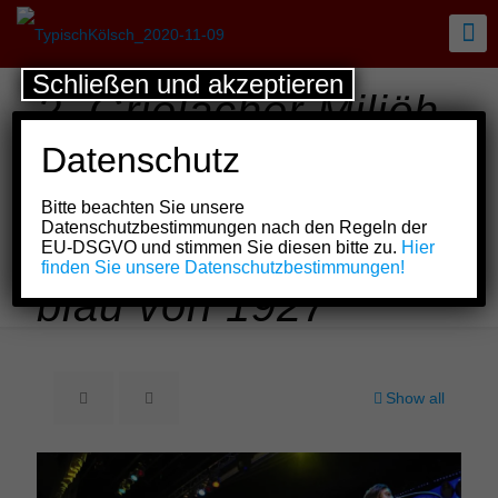
Schließen und akzeptieren
2. Grielächer Miljöh-
Sitzung beendet
Datenschutz
Sitzungskarneval
Bitte beachten Sie unsere
der vormals Kölsche
Datenschutzbestimmungen nach den Regeln der
EU-DSGVO und stimmen Sie diesen bitte zu.
Hier
Grenadeere grön-
finden Sie unsere Datenschutzbestimmungen!
blau von 1927
Show all