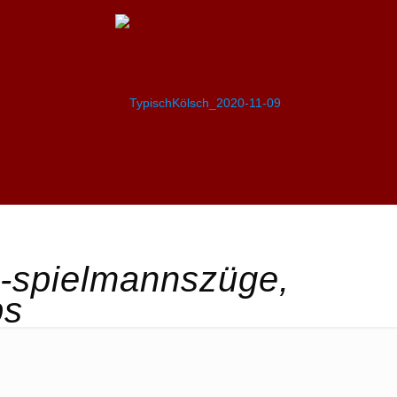
 -spielmannszüge,
ps