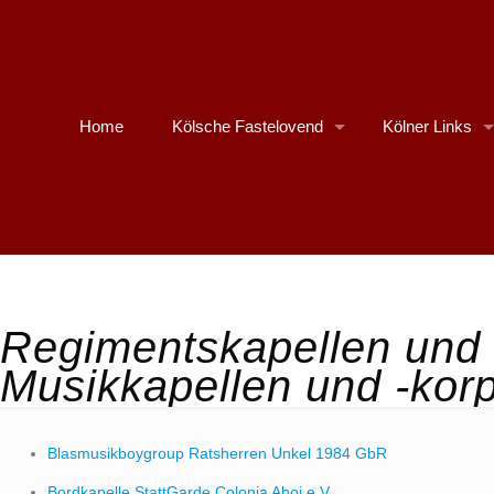
Home
Kölsche Fastelovend
Kölner Links
Regimentskapellen und
Musikkapellen und -kor
Blasmusikboygroup Ratsherren Unkel 1984 GbR
Bordkapelle StattGarde Colonia Ahoj e.V.