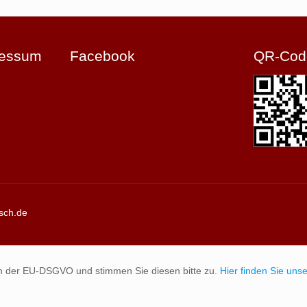
ressum
Facebook
QR-Cod
sch.de
n der EU-DSGVO und stimmen Sie diesen bitte zu.
Hier finden Sie un