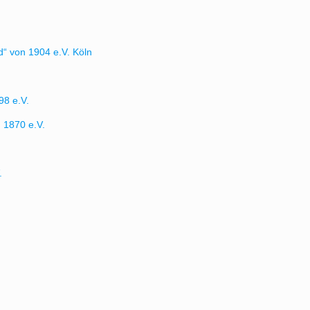
“ von 1904 e.V. Köln
8 e.V.
 1870 e.V.
.