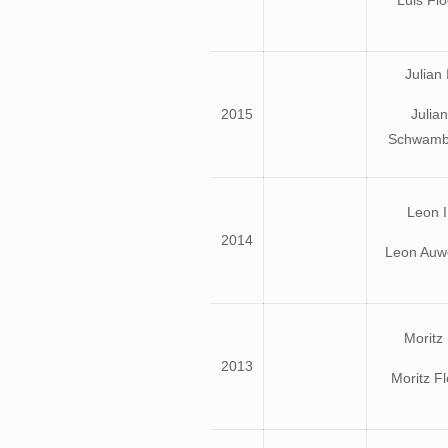
Luis Fl
Julian 
2015
Julian
Schwamb
Leon I
2014
Leon Auwe
Moritz 
2013
Moritz F