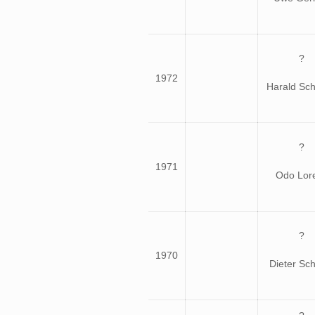
?
1972
Harald Sc
?
1971
Odo Lor
?
1970
Dieter Sch