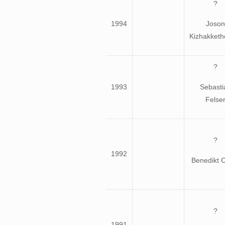
?
1994
Joson
Kizhakketh
?
1993
Sebasti
Felse
?
1992
Benedikt 
?
1991