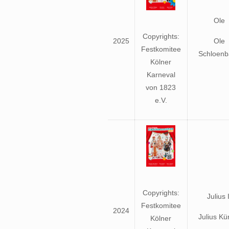
Ole
Copyrights:
2025
Ole
Festkomitee
Schloenb
Kölner
Karneval
von 1823
e.V.
Copyrights:
Julius I
Festkomitee
2024
Julius Kü
Kölner