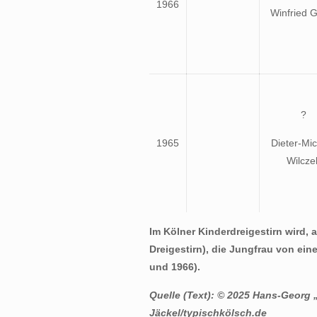
1966
Winfried 
?
1965
Dieter-Mi
Wilcze
Im Kölner Kinderdreigestirn wird,
Dreigestirn), die Jungfrau von e
und 1966).
Quelle (Text): © 2025 Hans-Georg
Jäckel/typischkölsch.de