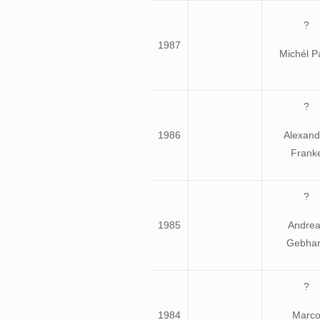
?
1987
Michél P
?
1986
Alexand
Frank
?
1985
Andrea
Gebha
?
1984
Marc