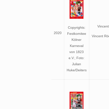
Vincent 
Copyrights:
2020
Festkomitee
Vincent Rö
Kölner
Karneval
von 1823
e.V.; Foto:
Julian
Huke/Deiters