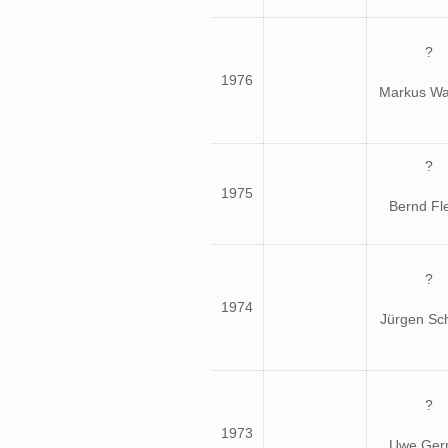
?
1976
Markus Wal
?
1975
Bernd Fl
?
1974
Jürgen Sc
?
1973
Uwe Gern