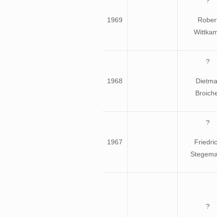
?
1969
Rober
Wittka
?
1968
Dietma
Broich
?
1967
Friedri
Stegem
?