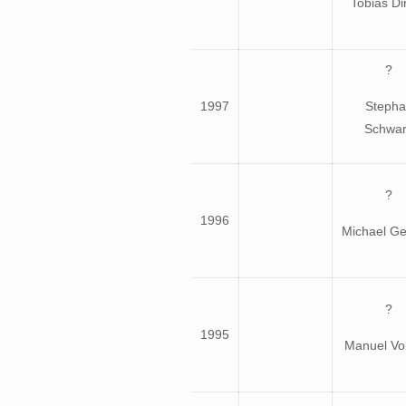
Tobias Di
?
1997
Stepha
Schwa
?
1996
Michael Ge
?
1995
Manuel Vo