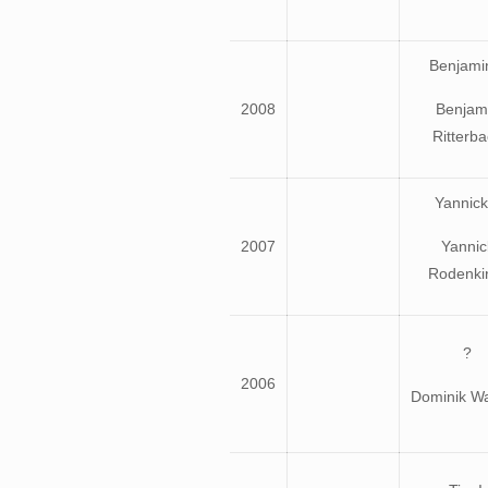
Benjamin
2008
Benjam
Ritterb
Yannick 
2007
Yannic
Rodenki
?
2006
Dominik Wa