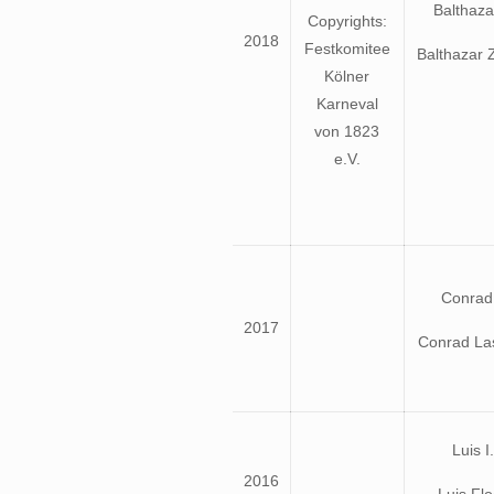
Balthazar
Copyrights:
2018
Festkomitee
Balthazar 
Kölner
Karneval
von 1823
e.V.
Conrad 
2017
Conrad La
Luis I.
2016