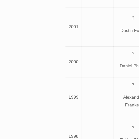
?
2001
Dustin F
?
2000
Daniel Phi
?
1999
Alexand
Franke
?
1998