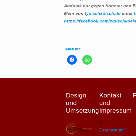
Abdruck nur gegen Honorar und B
Mehr von
typischkölsch.de
unter
h
https://facebook.com/typischkoels
Teilen mit:
Design
Kontakt
und
und
Umsetzung
Impressum
Datenschutz