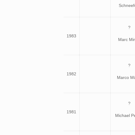
Schneef
?
1983
Marc Mir
?
1982
Marco Mü
?
1981
Michael P