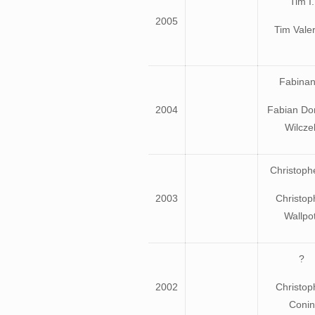
Tim I.
2005
Tim Vale
Fabinan
2004
Fabian Do
Wilcze
Christophe
2003
Christop
Wallpot
?
2002
Christop
Conin