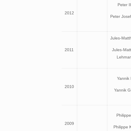
Peter II
2012
Peter Jose
Jules-Matth
2011
Jules-Mat
Lehma
Yannik I
2010
Yannik G
Philippe
2009
Philippe 