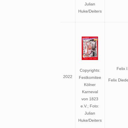
Julian
Huke/Deiters
Felix I
Copyrights:
2022
Festkomitee
Felix Diede
Kölner
Karneval
von 1823
e.V.; Foto:
Julian
Huke/Deiters