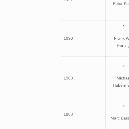
Peter Kel
?
1990
Frank WI
Ferlin
?
1989
Michae
Haberm
?
1988
Marc Bas