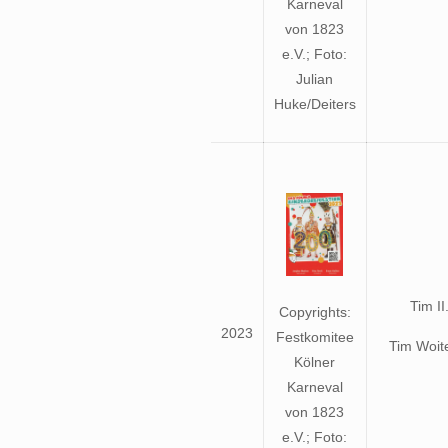
Karneval
von 1823
e.V.; Foto:
Julian
Huke/Deiters
Tim II
Copyrights:
2023
Festkomitee
Tim Woit
Kölner
Karneval
von 1823
e.V.; Foto: