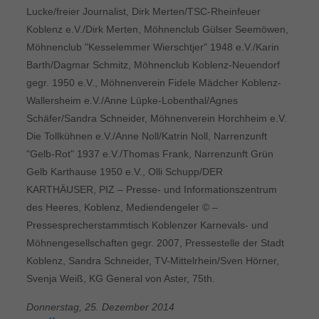
Lucke/freier Journalist, Dirk Merten/TSC-Rheinfeuer
Koblenz e.V./Dirk Merten, Möhnenclub Gülser Seemöwen,
Möhnenclub "Kesselemmer Wierschtjer" 1948 e.V./Karin
Barth/Dagmar Schmitz, Möhnenclub Koblenz-Neuendorf
gegr. 1950 e.V., Möhnenverein Fidele Mädcher Koblenz-
Wallersheim e.V./Anne Lüpke-Lobenthal/Agnes
Schäfer/Sandra Schneider, Möhnenverein Horchheim e.V.
Die Tollkühnen e.V./Anne Noll/Katrin Noll, Narrenzunft
"Gelb-Rot" 1937 e.V./Thomas Frank, Narrenzunft Grün
Gelb Karthause 1950 e.V., Olli Schupp/DER
KARTHÄUSER, PIZ – Presse- und Informationszentrum
des Heeres, Koblenz, Mediendengeler © –
Pressesprecherstammtisch Koblenzer Karnevals- und
Möhnengesellschaften gegr. 2007, Pressestelle der Stadt
Koblenz, Sandra Schneider, TV-Mittelrhein/Sven Hörner,
Svenja Weiß, KG General von Aster, 75th.
Donnerstag, 25. Dezember 2014