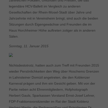
zahlreichen Pokalen, Urkunden und Preisen, die das
legendäre HCV-Ballett im Vergleich zu anderen
Gesellschaften der Rhein-Mosel-Stadt über Jahre und
Jahrzehnte mit in Vereinsheim bringt, sind auch die beiden
Sitzungen durch Eigengewächse und Freunden die im
Haus Horchheimer Höhe auftreten zotiger als in anderen
Sälen.
Sonntag, 11. Januar 2015
Nichtsdestotrotz, hatten auch zum Treff mit Freunden 2015
wieder Persönlichkeiten den Weg über Hoschems Grenzen
in Lahnsteiner Domizil angetreten, die den Koblenzer
Karneval prägen und ihm ein Gesicht geben. Mit von der
Partie neben acht Ehrenmitgliedern, Hofphotograph
Herbert Gauls, Sparkassen Vorstand Ernst-Josef Lehrer,
FDP-Fraktionsvorsitzender im Rat der Stadt Koblenz
Herbert Mertin, die Rednergrößen und Präsidenten Dr.