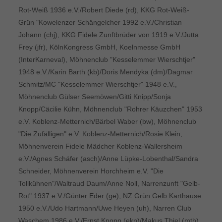
Rot-Weiß 1936 e.V./Robert Diede (rd), KKG Rot-Weiß-
Grün "Kowelenzer Schängelcher 1992 e.V./Christian
Johann (chj), KKG Fidele Zunftbrüder von 1919 e.V./Jutta
Frey (jfr), KölnKongress GmbH, Koelnmesse GmbH
(InterKarneval), Möhnenclub "Kesselemmer Wierschtjer"
1948 e.V./Karin Barth (kb)/Doris Mendyka (dm)/Dagmar
Schmitz/MC "Kesselemmer Wierschtjer" 1948 e.V.,
Möhnenclub Gülser Seemöwen/Gitti Knipp/Sonja
Knopp/Cäcilie Kühn, Möhnenclub "Rohrer Käuzchen" 1953
e.V. Koblenz-Metternich/Bärbel Waber (bw), Möhnenclub
"Die Zufälligen" e.V. Koblenz-Metternich/Rosie Klein,
Möhnenverein Fidele Mädcher Koblenz-Wallersheim
e.V./Agnes Schäfer (asch)/Anne Lüpke-Lobenthal/Sandra
Schneider, Möhnenverein Horchheim e.V. "Die
Tollkühnen"/Waltraud Daum/Anne Noll, Narrenzunft "Gelb-
Rot" 1937 e.V./Günter Eder (ge), NZ Grün Gelb Karthause
1950 e.V./Udo Hartmann/Uwe Heyen (uh), Narren Club
Waschem 1986 e.V./Ernst Knopp (ekn)/Makus Thiel (mth),