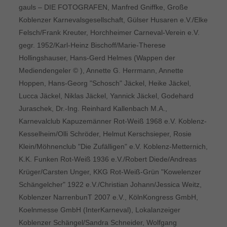
gauls – DIE FOTOGRAFEN, Manfred Gniffke, Große
Koblenzer Karnevalsgesellschaft, Gülser Husaren e.V./Elke
Felsch/Frank Kreuter, Horchheimer Carneval-Verein e.V.
gegr. 1952/Karl-Heinz Bischoff/Marie-Therese
Hollingshauser, Hans-Gerd Helmes (Wappen der
Mediendengeler © ), Annette G. Herrmann, Annette
Hoppen, Hans-Georg "Schosch" Jäckel, Heike Jäckel,
Lucca Jäckel, Niklas Jäckel, Yannick Jäckel, Godehard
Juraschek, Dr.-Ing. Reinhard Kallenbach M.A.,
Karnevalclub Kapuzemänner Rot-Weiß 1968 e.V. Koblenz-
Kesselheim/Olli Schröder, Helmut Kerschsieper, Rosie
Klein/Möhnenclub "Die Zufälligen" e.V. Koblenz-Metternich,
K.K. Funken Rot-Weiß 1936 e.V./Robert Diede/Andreas
Krüger/Carsten Unger, KKG Rot-Weiß-Grün "Kowelenzer
Schängelcher" 1922 e.V./Christian Johann/Jessica Weitz,
Koblenzer NarrenbunT 2007 e.V., KölnKongress GmbH,
Koelnmesse GmbH (InterKarneval), Lokalanzeiger
Koblenzer Schängel/Sandra Schneider, Wolfgang