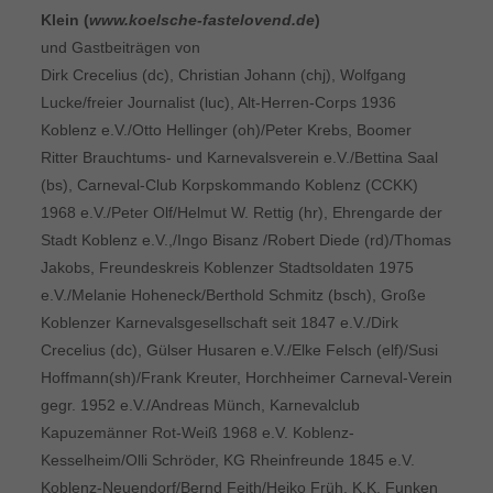
Klein (
www.koelsche-fastelovend.de
)
und Gastbeiträgen von
Dirk Crecelius (dc), Christian Johann (chj), Wolfgang
Lucke/freier Journalist (luc), Alt-Herren-Corps 1936
Koblenz e.V./Otto Hellinger (oh)/Peter Krebs, Boomer
Ritter Brauchtums- und Karnevalsverein e.V./Bettina Saal
(bs), Carneval-Club Korpskommando Koblenz (CCKK)
1968 e.V./Peter Olf/Helmut W. Rettig (hr), Ehrengarde der
Stadt Koblenz e.V.,/Ingo Bisanz /Robert Diede (rd)/Thomas
Jakobs, Freundeskreis Koblenzer Stadtsoldaten 1975
e.V./Melanie Hoheneck/Berthold Schmitz (bsch), Große
Koblenzer Karnevalsgesellschaft seit 1847 e.V./Dirk
Crecelius (dc), Gülser Husaren e.V./Elke Felsch (elf)/Susi
Hoffmann(sh)/Frank Kreuter, Horchheimer Carneval-Verein
gegr. 1952 e.V./Andreas Münch, Karnevalclub
Kapuzemänner Rot-Weiß 1968 e.V. Koblenz-
Kesselheim/Olli Schröder, KG Rheinfreunde 1845 e.V.
Koblenz-Neuendorf/Bernd Feith/Heiko Früh, K.K. Funken