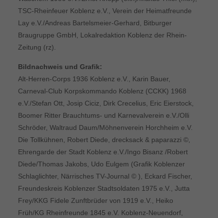
TSC-Rheinfeuer Koblenz e.V., Verein der Heimatfreunde
Lay e.V./Andreas Bartelsmeier-Gerhard, Bitburger
Braugruppe GmbH, Lokalredaktion Koblenz der Rhein-
Zeitung (rz).
Bildnachweis und Grafik:
Alt-Herren-Corps 1936 Koblenz e.V., Karin Bauer,
Carneval-Club Korpskommando Koblenz (CCKK) 1968
e.V./Stefan Ott, Josip Ciciz, Dirk Crecelius, Eric Eierstock,
Boomer Ritter Brauchtums- und Karnevalverein e.V./Olli
Schröder, Waltraud Daum/Möhnenverein Horchheim e.V.
Die Tollkühnen, Robert Diede, drecksack & paparazzi ©,
Ehrengarde der Stadt Koblenz e.V./Ingo Bisanz /Robert
Diede/Thomas Jakobs, Udo Eulgem (Grafik Koblenzer
Schlaglichter, Närrisches TV-Journal © ), Eckard Fischer,
Freundeskreis Koblenzer Stadtsoldaten 1975 e.V., Jutta
Frey/KKG Fidele Zunftbrüder von 1919 e.V., Heiko
Früh/KG Rheinfreunde 1845 e.V. Koblenz-Neuendorf,