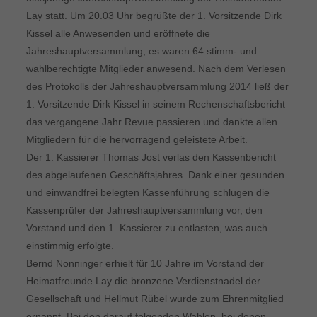
Lay statt. Um 20.03 Uhr begrüßte der 1. Vorsitzende Dirk
Kissel alle Anwesenden und eröffnete die
Jahreshauptversammlung; es waren 64 stimm- und
wahlberechtigte Mitglieder anwesend. Nach dem Verlesen
des Protokolls der Jahreshauptversammlung 2014 ließ der
1. Vorsitzende Dirk Kissel in seinem Rechenschaftsbericht
das vergangene Jahr Revue passieren und dankte allen
Mitgliedern für die hervorragend geleistete Arbeit.
Der 1. Kassierer Thomas Jost verlas den Kassenbericht
des abgelaufenen Geschäftsjahres. Dank einer gesunden
und einwandfrei belegten Kassenführung schlugen die
Kassenprüfer der Jahreshauptversammlung vor, den
Vorstand und den 1. Kassierer zu entlasten, was auch
einstimmig erfolgte.
Bernd Nonninger erhielt für 10 Jahre im Vorstand der
Heimatfreunde Lay die bronzene Verdienstnadel der
Gesellschaft und Hellmut Rübel wurde zum Ehrenmitglied
ernannt. Bei den darauf folgenden Wahlen, bei denen