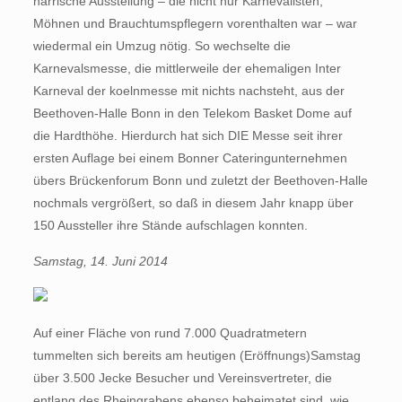
närrische Ausstellung – die nicht nur Karnevalisten,
Möhnen und Brauchtumspflegern vorenthalten war – war
wiedermal ein Umzug nötig. So wechselte die
Karnevalsmesse, die mittlerweile der ehemaligen Inter
Karneval der koelnmesse mit nichts nachsteht, aus der
Beethoven-Halle Bonn in den Telekom Basket Dome auf
die Hardthöhe. Hierdurch hat sich DIE Messe seit ihrer
ersten Auflage bei einem Bonner Cateringunternehmen
übers Brückenforum Bonn und zuletzt der Beethoven-Halle
nochmals vergrößert, so daß in diesem Jahr knapp über
150 Aussteller ihre Stände aufschlagen konnten.
Samstag, 14. Juni 2014
Auf einer Fläche von rund 7.000 Quadratmetern
tummelten sich bereits am heutigen (Eröffnungs)Samstag
über 3.500 Jecke Besucher und Vereinsvertreter, die
entlang des Rheingrabens ebenso beheimatet sind, wie