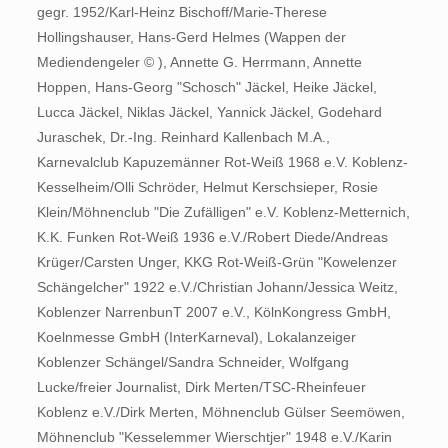
gegr. 1952/Karl-Heinz Bischoff/Marie-Therese
Hollingshauser, Hans-Gerd Helmes (Wappen der
Mediendengeler © ), Annette G. Herrmann, Annette
Hoppen, Hans-Georg "Schosch" Jäckel, Heike Jäckel,
Lucca Jäckel, Niklas Jäckel, Yannick Jäckel, Godehard
Juraschek, Dr.-Ing. Reinhard Kallenbach M.A.,
Karnevalclub Kapuzemänner Rot-Weiß 1968 e.V. Koblenz-
Kesselheim/Olli Schröder, Helmut Kerschsieper, Rosie
Klein/Möhnenclub "Die Zufälligen" e.V. Koblenz-Metternich,
K.K. Funken Rot-Weiß 1936 e.V./Robert Diede/Andreas
Krüger/Carsten Unger, KKG Rot-Weiß-Grün "Kowelenzer
Schängelcher" 1922 e.V./Christian Johann/Jessica Weitz,
Koblenzer NarrenbunT 2007 e.V., KölnKongress GmbH,
Koelnmesse GmbH (InterKarneval), Lokalanzeiger
Koblenzer Schängel/Sandra Schneider, Wolfgang
Lucke/freier Journalist, Dirk Merten/TSC-Rheinfeuer
Koblenz e.V./Dirk Merten, Möhnenclub Gülser Seemöwen,
Möhnenclub "Kesselemmer Wierschtjer" 1948 e.V./Karin