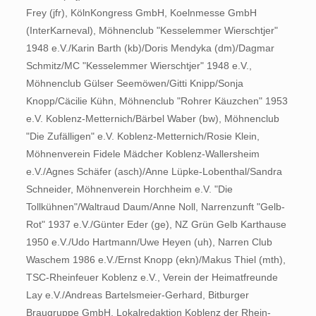
Frey (jfr), KölnKongress GmbH, Koelnmesse GmbH
(InterKarneval), Möhnenclub "Kesselemmer Wierschtjer"
1948 e.V./Karin Barth (kb)/Doris Mendyka (dm)/Dagmar
Schmitz/MC "Kesselemmer Wierschtjer" 1948 e.V.,
Möhnenclub Gülser Seemöwen/Gitti Knipp/Sonja
Knopp/Cäcilie Kühn, Möhnenclub "Rohrer Käuzchen" 1953
e.V. Koblenz-Metternich/Bärbel Waber (bw), Möhnenclub
"Die Zufälligen" e.V. Koblenz-Metternich/Rosie Klein,
Möhnenverein Fidele Mädcher Koblenz-Wallersheim
e.V./Agnes Schäfer (asch)/Anne Lüpke-Lobenthal/Sandra
Schneider, Möhnenverein Horchheim e.V. "Die
Tollkühnen"/Waltraud Daum/Anne Noll, Narrenzunft "Gelb-
Rot" 1937 e.V./Günter Eder (ge), NZ Grün Gelb Karthause
1950 e.V./Udo Hartmann/Uwe Heyen (uh), Narren Club
Waschem 1986 e.V./Ernst Knopp (ekn)/Makus Thiel (mth),
TSC-Rheinfeuer Koblenz e.V., Verein der Heimatfreunde
Lay e.V./Andreas Bartelsmeier-Gerhard, Bitburger
Braugruppe GmbH, Lokalredaktion Koblenz der Rhein-