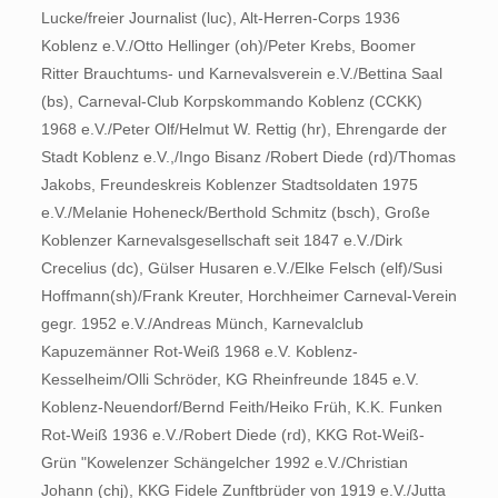
Lucke/freier Journalist (luc), Alt-Herren-Corps 1936
Koblenz e.V./Otto Hellinger (oh)/Peter Krebs, Boomer
Ritter Brauchtums- und Karnevalsverein e.V./Bettina Saal
(bs), Carneval-Club Korpskommando Koblenz (CCKK)
1968 e.V./Peter Olf/Helmut W. Rettig (hr), Ehrengarde der
Stadt Koblenz e.V.,/Ingo Bisanz /Robert Diede (rd)/Thomas
Jakobs, Freundeskreis Koblenzer Stadtsoldaten 1975
e.V./Melanie Hoheneck/Berthold Schmitz (bsch), Große
Koblenzer Karnevalsgesellschaft seit 1847 e.V./Dirk
Crecelius (dc), Gülser Husaren e.V./Elke Felsch (elf)/Susi
Hoffmann(sh)/Frank Kreuter, Horchheimer Carneval-Verein
gegr. 1952 e.V./Andreas Münch, Karnevalclub
Kapuzemänner Rot-Weiß 1968 e.V. Koblenz-
Kesselheim/Olli Schröder, KG Rheinfreunde 1845 e.V.
Koblenz-Neuendorf/Bernd Feith/Heiko Früh, K.K. Funken
Rot-Weiß 1936 e.V./Robert Diede (rd), KKG Rot-Weiß-
Grün "Kowelenzer Schängelcher 1992 e.V./Christian
Johann (chj), KKG Fidele Zunftbrüder von 1919 e.V./Jutta