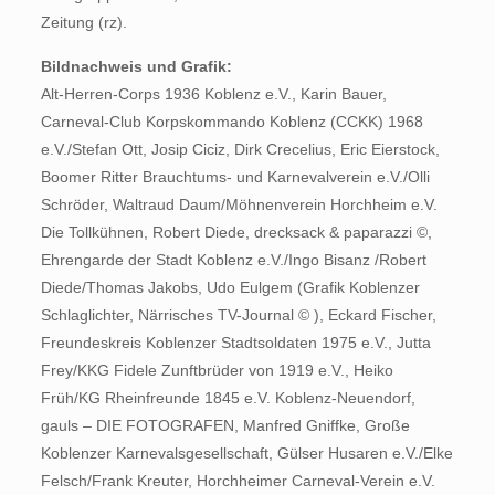
Zeitung (rz).
Bildnachweis und Grafik:
Alt-Herren-Corps 1936 Koblenz e.V., Karin Bauer,
Carneval-Club Korpskommando Koblenz (CCKK) 1968
e.V./Stefan Ott, Josip Ciciz, Dirk Crecelius, Eric Eierstock,
Boomer Ritter Brauchtums- und Karnevalverein e.V./Olli
Schröder, Waltraud Daum/Möhnenverein Horchheim e.V.
Die Tollkühnen, Robert Diede, drecksack & paparazzi ©,
Ehrengarde der Stadt Koblenz e.V./Ingo Bisanz /Robert
Diede/Thomas Jakobs, Udo Eulgem (Grafik Koblenzer
Schlaglichter, Närrisches TV-Journal © ), Eckard Fischer,
Freundeskreis Koblenzer Stadtsoldaten 1975 e.V., Jutta
Frey/KKG Fidele Zunftbrüder von 1919 e.V., Heiko
Früh/KG Rheinfreunde 1845 e.V. Koblenz-Neuendorf,
gauls – DIE FOTOGRAFEN, Manfred Gniffke, Große
Koblenzer Karnevalsgesellschaft, Gülser Husaren e.V./Elke
Felsch/Frank Kreuter, Horchheimer Carneval-Verein e.V.