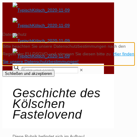
Datenschutz
Bitte beachten Sie unsere Datenschutzbestimmungen nach den
Regeln der EU-DSGVO und stimmen Sie diesen bitte zu.
Hier finden
Sie unsere Datenschutzbestimmungen!
✕
Schließen und akzeptieren
Geschichte des
Kölschen
Fastelovend
Diese Rubrik befindet sich im Aufbau!