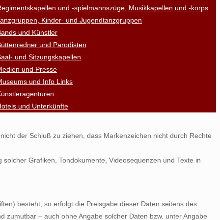
egimentskapellen und -spielmannszüge, Musikkapellen und -korps
Tanzgruppen, Kinder- und Jugendtanzgruppen
ands und Künstler
üttenredner und Parodisten
aal- und Sitzungskapellen
Medien und Presse
Museums und Info Links
ünstleragenturen
otels und Unterkünfte
t nicht der Schluß zu ziehen, dass Markenzeichen nicht durch Rechte
ndung solcher Grafiken, Tondokumente, Videosequenzen und Texte in
ten) besteht, so erfolgt die Preisgabe dieser Daten seitens des
h und zumutbar – auch ohne Angabe solcher Daten bzw. unter Angabe