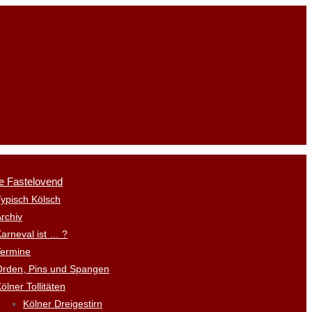
e Fastelovend
ypisch Kölsch
rchiv
arneval ist … ?
Termine
Orden, Pins und Spangen
ölner Tollitäten
Kölner Dreigestirn