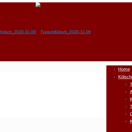
Home
Kölsch
T
A
K
K