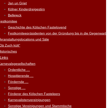
Jan un Griet
Kölner Kinderdreigestirn
Bellejeck
Festkomitee
Geschichte des Kölschen Fastelovend
Festkomiteepräsidenten von der Gründung bis in die Gegenwart
eranstaltungslocations und Säle
Dä Zuch kütt“
istorisches
 Links
arnevalsgesellschaften
Ordentliche …
Hospitierende …
Fördernde …
Sonstige …
Förderer des Kölschen Fasteleers
Karnevalistenvereinigungen
Sonstige Vereinigungen und Stammtische