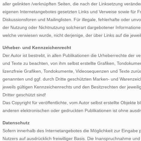
aller gelinkten /verknüpften Seiten, die nach der Linksetzung veränder
eigenen Internetangebotes gesetzten Links und Verweise sowie für F
Diskussionsforen und Mailinglisten. Für illegale, fehlerhafte oder un
der Nutzung oder Nichtnutzung solcherart dargebotener Informationen e
welche verwiesen wurde, nicht derjenige, der über Links auf die jeweili
Urheber- und Kennzeichenrecht
Der Autor ist bestrebt, in allen Publikationen die Urheberrechte de
und Texte zu beachten, von ihm selbst erstellte Grafiken, Tondokum
lizenzfreie Grafiken, Tondokumente, Videosequenzen und Texte zurüc
genannten und ggf. durch Dritte geschützten Marken- und Warenzei
jeweils gültigen Kennzeichenrechts und den Besitzrechten der jeweil
Dritter geschützt sind!
Das Copyright für veröffentlichte, vom Autor selbst erstellte Objekte
anderen elektronischen oder gedruckten Publikationen ist ohne ausdr
Datenschutz
Sofern innerhalb des Internetangebotes die Möglichkeit zur Eingabe p
Nutzers auf ausdrücklich freiwilliger Basis. Die Inanspruchnahme u