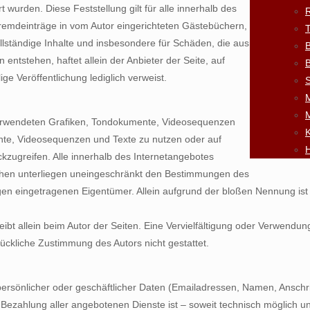
t wurden. Diese Feststellung gilt für alle innerhalb des
R
remdeinträge in vom Autor eingerichteten Gästebüchern,
vollständige Inhalte und insbesondere für Schäden, die aus
B
ntstehen, haftet allein der Anbieter der Seite, auf
B
ge Veröffentlichung lediglich verweist.
S
r verwendeten Grafiken, Tondokumente, Videosequenzen
K
ente, Videosequenzen und Texte zu nutzen oder auf
H
kzugreifen. Alle innerhalb des Internetangebotes
chen unterliegen uneingeschränkt den Bestimmungen des
igen eingetragenen Eigentümer. Allein aufgrund der bloßen Nennung is
 bleibt allein beim Autor der Seiten. Eine Vervielfältigung oder Verwe
ückliche Zustimmung des Autors nicht gestattet.
ersönlicher oder geschäftlicher Daten (Emailadressen, Namen, Anschrif
nd Bezahlung aller angebotenen Dienste ist – soweit technisch möglic