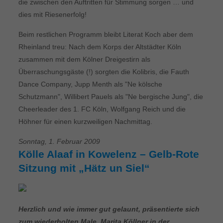
die zwischen den Auftritten für Stimmung sorgen … und
dies mit Riesenerfolg!
Beim restlichen Programm bleibt Literat Koch aber dem
Rheinland treu: Nach dem Korps der Altstädter Köln
zusammen mit dem Kölner Dreigestirn als
Überraschungsgäste (!) sorgten die Kolibris, die Fauth
Dance Company, Jupp Menth als "Ne kölsche
Schutzmann", Willibert Pauels als "Ne bergische Jung", die
Cheerleader des 1. FC Köln, Wolfgang Reich und die
Höhner für einen kurzweiligen Nachmittag.
Sonntag, 1. Februar 2009
Kölle Alaaf in Kowelenz – Gelb-Rote
Sitzung mit „Hätz un Siel“
Herzlich und wie immer gut gelaunt, präsentierte sich
zum wiederholten Male, Marita Köllner in der