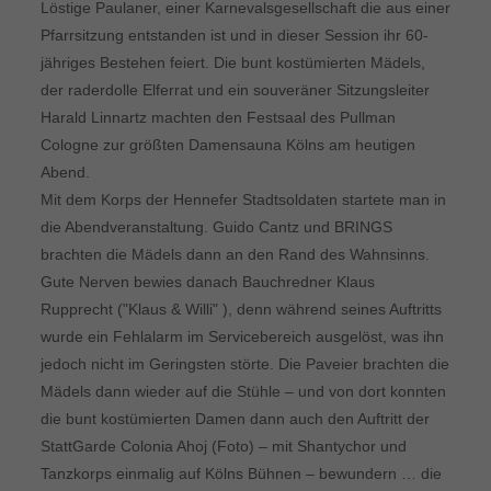
Löstige Paulaner, einer Karnevalsgesellschaft die aus einer
Pfarrsitzung entstanden ist und in dieser Session ihr 60-
jähriges Bestehen feiert. Die bunt kostümierten Mädels,
der raderdolle Elferrat und ein souveräner Sitzungsleiter
Harald Linnartz machten den Festsaal des Pullman
Cologne zur größten Damensauna Kölns am heutigen
Abend.
Mit dem Korps der Hennefer Stadtsoldaten startete man in
die Abendveranstaltung. Guido Cantz und BRINGS
brachten die Mädels dann an den Rand des Wahnsinns.
Gute Nerven bewies danach Bauchredner Klaus
Rupprecht ("Klaus & Willi" ), denn während seines Auftritts
wurde ein Fehlalarm im Servicebereich ausgelöst, was ihn
jedoch nicht im Geringsten störte. Die Paveier brachten die
Mädels dann wieder auf die Stühle – und von dort konnten
die bunt kostümierten Damen dann auch den Auftritt der
StattGarde Colonia Ahoj (Foto) – mit Shantychor und
Tanzkorps einmalig auf Kölns Bühnen – bewundern … die