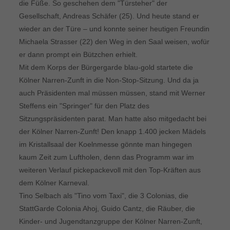
die Füße. So geschehen dem "Türsteher" der
Gesellschaft, Andreas Schäfer (25). Und heute stand er
wieder an der Türe – und konnte seiner heutigen Freundin
Michaela Strasser (22) den Weg in den Saal weisen, wofür
er dann prompt ein Bützchen erhielt.
Mit dem Korps der Bürgergarde blau-gold startete die
Kölner Narren-Zunft in die Non-Stop-Sitzung. Und da ja
auch Präsidenten mal müssen müssen, stand mit Werner
Steffens ein "Springer" für den Platz des
Sitzungspräsidenten parat. Man hatte also mitgedacht bei
der Kölner Narren-Zunft! Den knapp 1.400 jecken Mädels
im Kristallsaal der Koelnmesse gönnte man hingegen
kaum Zeit zum Luftholen, denn das Programm war im
weiteren Verlauf pickepackevoll mit den Top-Kräften aus
dem Kölner Karneval.
Tino Selbach als "Tino vom Taxi", die 3 Colonias, die
StattGarde Colonia Ahoj, Guido Cantz, die Räuber, die
Kinder- und Jugendtanzgruppe der Kölner Narren-Zunft,