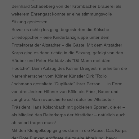
Bernhard Schadeberg von der Krombacher Brauerei als
weiterem Ehrengast konnte er eine stimmungsvolle
Sitzung geniessen.
Bevor es richtig los ging, begeisterten die Kölsche
Dilledöppcher – eine Kindertanzgruppe unter dem
Protektorat der Altstädter – die Gäste. Mit dem Altstädter
Korps ging es dann richtig in die Sitzung, gefolgt von den
Räuber und Peter Raddatz als "Dä Mann met däm
Höötche". Beim Aufzug des Kölner Dreigestirn erhielten die
Narrenherrscher vom Kölner Künstler Dirk "Rollo"
Jochmann gestaltete "Duplikate" ihrer Person … in Form
von drei Jecken Höhner vun Kölle als Prinz, Bauer und
Jungfrau. Man revanchierte sich dafür bei Altstädter-
Präsident Hans Kölschbach mit goldenen Sporen, die er –
als Mitglied des Reiterkorps der Altstädter – natürlich auch
ab sofort tragen muss!
Mit den Klüngelköpp ging es dann in die Pause. Das Korps
der Rote Funken eröffnete die zweite Abteilung, bevor