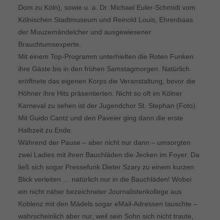
Dom zu Köln), sowie u. a. Dr. Michael Euler-Schmidt vom
Kölnischen Stadtmuseum und Reinold Louis, Ehrenbaas
der Muuzemändelcher und ausgewiesener
Brauchtumsexperte.
Mit einem Top-Programm unterhielten die Roten Funken
ihre Gäste bis in den frühen Samstagmorgen. Natürlich
eröffnete das eigenen Korps die Veranstaltung, bevor die
Höhner ihre Hits präsentierten. Nicht so oft im Kölner
Karneval zu sehen ist der Jugendchor St. Stephan (Foto).
Mit Guido Cantz und den Paveier ging dann die erste
Halbzeit zu Ende.
Während der Pause – aber nicht nur dann – umsorgten
zwei Ladies mit ihren Bauchläden die Jecken im Foyer. Da
ließ sich sogar Pressefunk Dieter Szary zu einem kurzen
Blick verleiten … natürlich nur in die Bauchläden! Wobei
ein nicht näher bezeichneter Journalistenkollege aus
Koblenz mit den Mädels sogar eMail-Adressen tauschte –
wahrscheinlich aber nur, weil sein Sohn sich nicht traute,