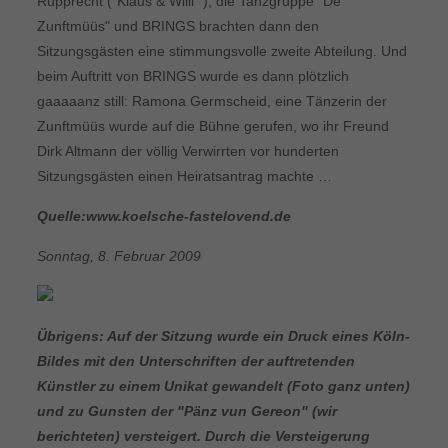
Rupprecht ("Klaus & Willi" ), die Tanzgruppe "De
Zunftmüüs" und BRINGS brachten dann den
Sitzungsgästen eine stimmungsvolle zweite Abteilung. Und
beim Auftritt von BRINGS wurde es dann plötzlich
gaaaaanz still: Ramona Germscheid, eine Tänzerin der
Zunftmüüs wurde auf die Bühne gerufen, wo ihr Freund
Dirk Altmann der völlig Verwirrten vor hunderten
Sitzungsgästen einen Heiratsantrag machte …
Quelle:www.koelsche-fastelovend.de
Sonntag, 8. Februar 2009
Übrigens: Auf der Sitzung wurde ein Druck eines Köln-
Bildes mit den Unterschriften der auftretenden
Künstler zu einem Unikat gewandelt (Foto ganz unten)
und zu Gunsten der "Pänz vun Gereon" (wir
berichteten) versteigert. Durch die Versteigerung