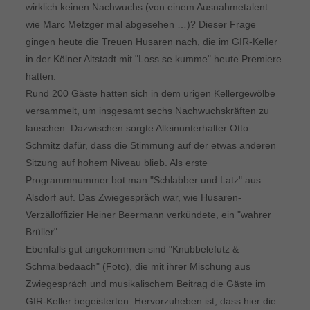
wirklich keinen Nachwuchs (von einem Ausnahmetalent
wie Marc Metzger mal abgesehen …)? Dieser Frage
gingen heute die Treuen Husaren nach, die im GIR-Keller
in der Kölner Altstadt mit "Loss se kumme" heute Premiere
hatten.
Rund 200 Gäste hatten sich in dem urigen Kellergewölbe
versammelt, um insgesamt sechs Nachwuchskräften zu
lauschen. Dazwischen sorgte Alleinunterhalter Otto
Schmitz dafür, dass die Stimmung auf der etwas anderen
Sitzung auf hohem Niveau blieb. Als erste
Programmnummer bot man "Schlabber und Latz" aus
Alsdorf auf. Das Zwiegespräch war, wie Husaren-
Verzälloffizier Heiner Beermann verkündete, ein "wahrer
Brüller".
Ebenfalls gut angekommen sind "Knubbelefutz &
Schmalbedaach" (Foto), die mit ihrer Mischung aus
Zwiegespräch und musikalischem Beitrag die Gäste im
GIR-Keller begeisterten. Hervorzuheben ist, dass hier die