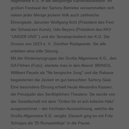
Allgemeine K.G. in die diesjährige Karnevalssession. Im
großen Festsaal der Sartory-Betriebe versammelten sich
neben jeder Menge jeckem Volk auch zahlreiche
Ehrengäste, darunter Wolfgang Acht (Präsident des Fest
der Schwarzen Kunst), Udo Beyers (Präsident des KKV
"UNGER UNS" ) und der Senatspräsident der K.G. Die
Grosse von 1823 e. V., Günther Radajewski. Sie alle
erlebten eine tolle Sitzung …
Mit der Kindertanzgruppe der Große Allgemeine K.G., den
GA Flöhen (Foto), startete man in den Abend. BRINGS,
Willibert Pauels als "Ne bergische Jung" und die Rabaue
begeisterten die Jecken im gut besuchten Sartory-Saal.
Eine besondere Ehrung erhielt heute Alexandra Kassen,
die Prinzipalin des Senftöpfchen-Theaters: Sie wurde von
der Gesellschaft mit dem "Orden för et äch kölsche Hätz"
ausgezeichnet – der höchsten Auszeichnung, welche die
Große Allgemeine K.G. vergibt. Danach ging es mit Fritz
Schopps als "Et Rumpelstilzje" in die Pause.