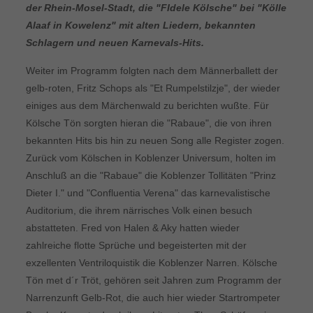
der Rhein-Mosel-Stadt, die "FIdele Kölsche" bei "Kölle
Alaaf in Kowelenz" mit alten Liedern, bekannten
Schlagern und neuen Karnevals-Hits.
Weiter im Programm folgten nach dem Männerballett der
gelb-roten, Fritz Schops als "Et Rumpelstilzje", der wieder
einiges aus dem Märchenwald zu berichten wußte. Für
Kölsche Tön sorgten hieran die "Rabaue", die von ihren
bekannten Hits bis hin zu neuen Song alle Register zogen.
Zurück vom Kölschen in Koblenzer Universum, holten im
Anschluß an die "Rabaue" die Koblenzer Tollitäten "Prinz
Dieter I." und "Confluentia Verena" das karnevalistische
Auditorium, die ihrem närrisches Volk einen besuch
abstatteten. Fred von Halen & Aky hatten wieder
zahlreiche flotte Sprüche und begeisterten mit der
exzellenten Ventriloquistik die Koblenzer Narren. Kölsche
Tön met d´r Tröt, gehören seit Jahren zum Programm der
Narrenzunft Gelb-Rot, die auch hier wieder Startrompeter