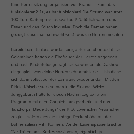
Eine Herrensitzung, organisiert von Frauen – kann das
funktionieren? Ja, es hat funktioniert! Die Sitzung war, trotz
100 Euro Kartenpreis, ausverkauft! Natürlich waren das
Essen und das Kölsch inklusive! Doch die Damen haben
gezeigt, dass man sehrwohl weiß, was die Herren möchten
…
Bereits beim Einlass wurden einige Herren überrascht: Die
Colombinen hatten die Ehefrauen der Herren angerufen
und nach Kinderfotos gefragt. Diese wurden als Diashow
eingespielt, was einige Herren sehr amüsierte … bis diese
sich dann selbst auf der Leinwand wiederfanden! Mit den
Fidele Kölsche startete man in die Sitzung. Wicky
Junggeburth hatte für diesen Nachmittag extra ein
Programm mit alten Couplets ausgearbeitet und das
Tanzkorps "Blaue Jungs" der K.G. Lövenicher Neustädter
zeigte – sofern dies die niedrige Deckenhöhe auf der
Bühne zuliess – ihr Können. Vor der Essenspause brachte
"Ne Trötemann" Karl-Heinz Jansen, eigentlich ja