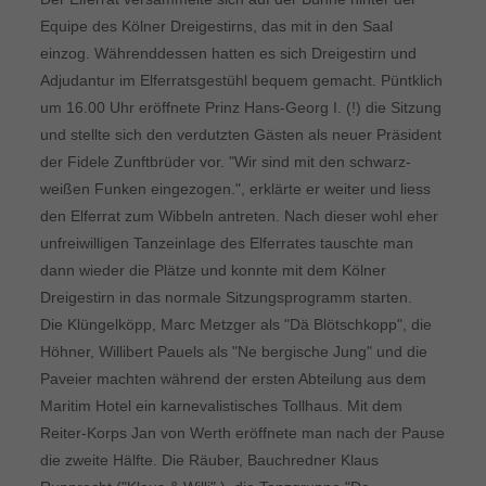
Equipe des Kölner Dreigestirns, das mit in den Saal
einzog. Währenddessen hatten es sich Dreigestirn und
Adjudantur im Elferratsgestühl bequem gemacht. Püntklich
um 16.00 Uhr eröffnete Prinz Hans-Georg I. (!) die Sitzung
und stellte sich den verdutzten Gästen als neuer Präsident
der Fidele Zunftbrüder vor. "Wir sind mit den schwarz-
weißen Funken eingezogen.", erklärte er weiter und liess
den Elferrat zum Wibbeln antreten. Nach dieser wohl eher
unfreiwilligen Tanzeinlage des Elferrates tauschte man
dann wieder die Plätze und konnte mit dem Kölner
Dreigestirn in das normale Sitzungsprogramm starten.
Die Klüngelköpp, Marc Metzger als "Dä Blötschkopp", die
Höhner, Willibert Pauels als "Ne bergische Jung" und die
Paveier machten während der ersten Abteilung aus dem
Maritim Hotel ein karnevalistisches Tollhaus. Mit dem
Reiter-Korps Jan von Werth eröffnete man nach der Pause
die zweite Hälfte. Die Räuber, Bauchredner Klaus