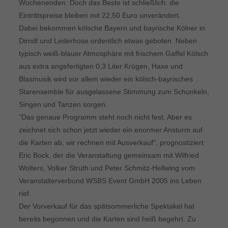
Wochenenden. Doch das Beste ist schließlich: die
Eintrittspreise bleiben mit 22,50 Euro unverändert.
Dabei bekommen kölsche Bayern und bayrische Kölner in
Dirndl und Lederhose ordentlich etwas geboten. Neben
typisch weiß-blauer Atmosphäre mit frischem Gaffel Kölsch
aus extra angefertigten 0,3 Liter Krügen, Haxe und
Blasmusik wird vor allem wieder ein kölsch-bayrisches
Starensemble für ausgelassene Stimmung zum Schunkeln,
Singen und Tanzen sorgen.
"Das genaue Programm steht noch nicht fest. Aber es
zeichnet sich schon jetzt wieder ein enormer Ansturm auf
die Karten ab, wir rechnen mit Ausverkauf", prognostiziert
Eric Bock, der die Veranstaltung gemeinsam mit Wilfried
Wolters, Volker Struth und Peter Schmitz-Hellwing vom
Veranstalterverbund WSBS Event GmbH 2005 ins Leben
rief.
Der Vorverkauf für das spätsommerliche Spektakel hat
bereits begonnen und die Karten sind heiß begehrt. Zu