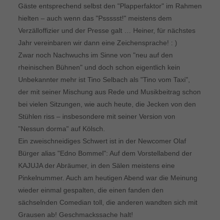
Gäste entsprechend selbst den "Plapperfaktor" im Rahmen
hielten – auch wenn das "Pssssst!" meistens dem
Verzälloffizier und der Presse galt … Heiner, für nächstes
Jahr vereinbaren wir dann eine Zeichensprache! : )
Zwar noch Nachwuchs im Sinne von "neu auf den
rheinischen Bühnen" und doch schon eigentlich kein
Unbekannter mehr ist Tino Selbach als "Tino vom Taxi",
der mit seiner Mischung aus Rede und Musikbeitrag schon
bei vielen Sitzungen, wie auch heute, die Jecken von den
Stühlen riss – insbesondere mit seiner Version von
"Nessun dorma" auf Kölsch.
Ein zweischneidiges Schwert ist in der Newcomer Olaf
Bürger alias "Edno Bommel": Auf dem Vorstellabend der
KAJUJA der Abräumer, in den Sälen meistens eine
Pinkelnummer. Auch am heutigen Abend war die Meinung
wieder einmal gespalten, die einen fanden den
sächselnden Comedian toll, die anderen wandten sich mit
Grausen ab! Geschmackssache halt!